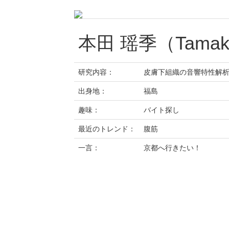
本田 瑶季（Tamaki
研究内容：
皮膚下組織の音響特性解
出身地：
福島
趣味：
バイト探し
最近のトレンド：
腹筋
一言：
京都へ行きたい！