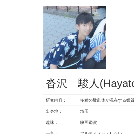
沓沢 駿人(Hayato 
研究内容：
多種の散乱体が混在する媒
出身地：
埼玉
趣味：
映画鑑賞
一言：
アルティメットしたい