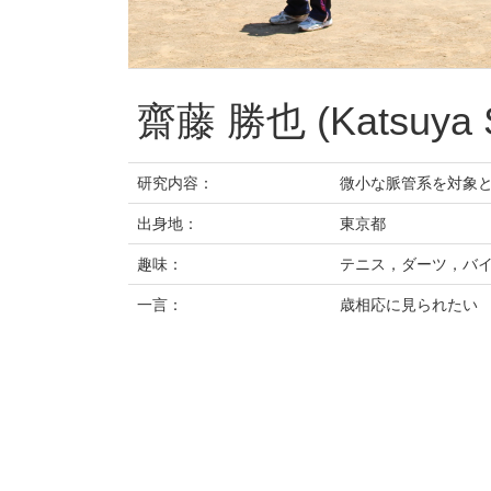
齋藤 勝也 (Katsuya 
研究内容：
微小な脈管系を対象
出身地：
東京都
趣味：
テニス，ダーツ，バ
一言：
歳相応に見られたい