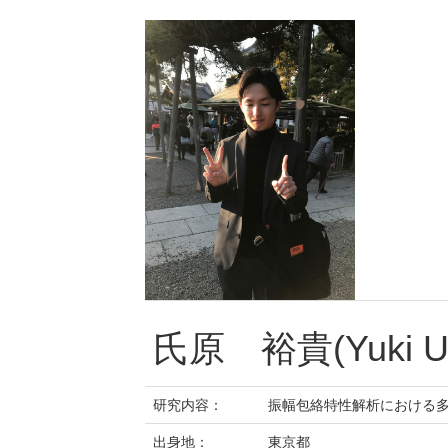
氏原 裕貴(Yuki Uji
研究内容：
振幅包絡特性解析における
出身地：
東京都