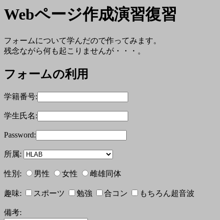
Webページ作成演習復習
フォームについて学んだので作ってみます。
残念ながら何も起こりませんが・・・。
フォームの利用
学籍番号:
学生氏名:
Password:
所属:
性別:
男性
女性
雌雄同体
趣味:
スポーツ
勉強
合コン
もちろん超音波
備考: