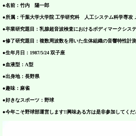
●名前：竹内 陽一郎
●所属：千葉大学大学院 工学研究科 人工システム科学専攻
●卒業研究題目：乳腺超音波検査におけるボディマークシス
●修了研究題目：複数周波数を用いた生体組織の音響特性計
●生年月日：1987/5/24 双子座
●血液型：A型
●出身地：長野県
●趣味：麻雀
●好きなスポーツ：野球
●今年こそ野球部運営します!!興味ある方は是非参加してくださ