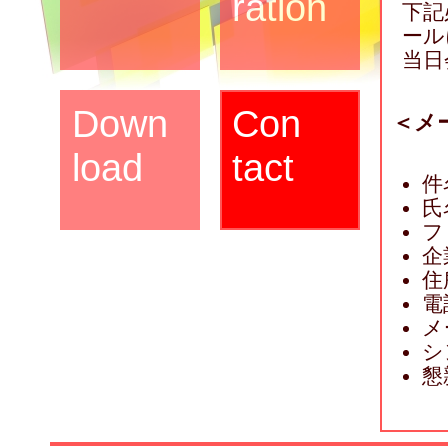
ration
下記
ール
当日
Down
Con
＜メ
load
tact
件
氏
フ
企
住
電
メ
シ
懇