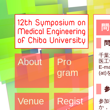
問
千葉
About
Pro
医工
E-ma
gram
(a
Venue
Regist
参加
か，