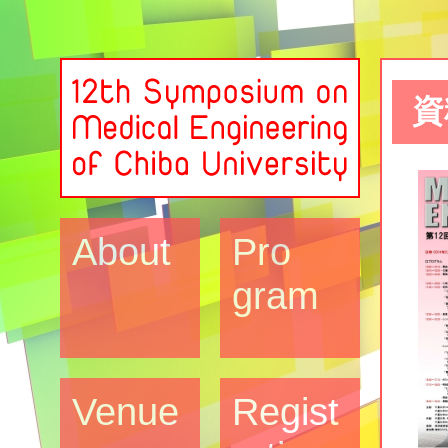
資
About
Pro
gram
Venue
Regist