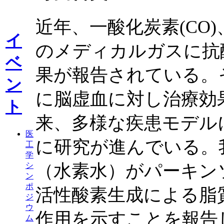
近年、一酸化炭素(CO)、
イ
のメディカルガスに抗
ベ
果が報告されている。
ン
に脳虚血に対し治療効
ト
来、多様な疾患モデル
医
に研究が進んでいる。
工
学
シ
（水素水）がパーキン
ン
ポ
活性酸素生成による脂
ジ
ウ
作用を示すことを報告
ム