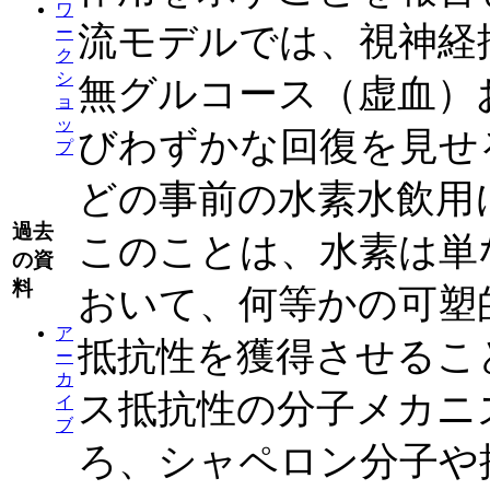
ワ
流モデルでは、視神経
ー
ク
シ
無グルコース（虚血）
ョ
ッ
びわずかな回復を見せ
プ
どの事前の水素水飲用
過去
このことは、水素は単
の資
料
おいて、何等かの可塑
ア
抵抗性を獲得させるこ
ー
カ
ス抵抗性の分子メカニ
イ
ブ
ろ、シャペロン分子や