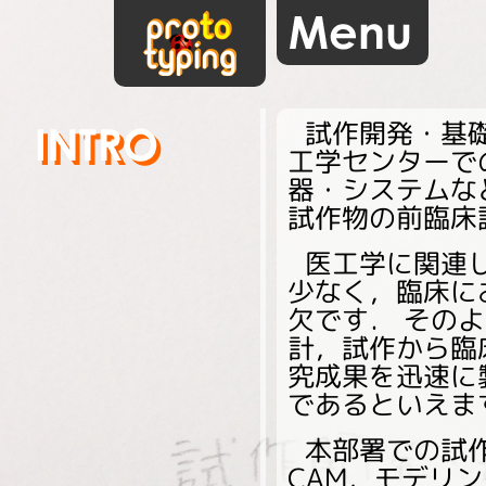
試作開発・基
工学センターで
器・システムな
試作物の前臨床
医工学に関連
少なく，臨床に
欠です． その
計，試作から臨
究成果を迅速に
であるといえま
本部署での試
CAM，モデリ