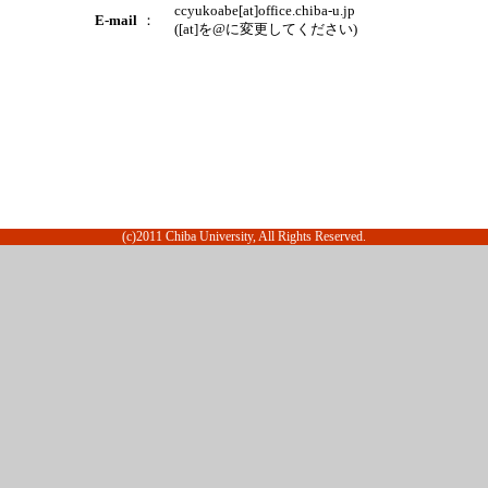
ccyukoabe[at]office.chiba-u.jp
E-mail
：
([at]を@に変更してください)
(c)2011 Chiba University, All Rights Reserved.