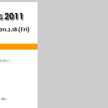
ださい。
：00）