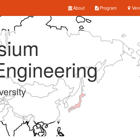
About
Program
Ven
sium
Engineering
versity