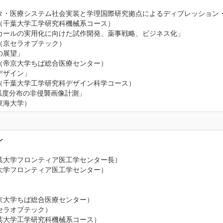
タ・医療システム社会実装と学理国際研究拠点によるディプレッション
千葉大学工学研究科機械系コース）
カールの実用化に向けた試作開発、薬事戦略、ビジネス化」
京セラオプテック）
の展望」
帝京大学ちば総合医療センター）
デザイン」
千葉大学工学研究科デザイン科学コース）
温度分布の非侵襲画像計測」
海大学）
ン
葉大学フロンティア医工学センター長）
大学フロンティア医工学センター）
カッサー
京大学ちば総合医療センター）
セラオプテック）
葉大学工学研究科機械系コース）