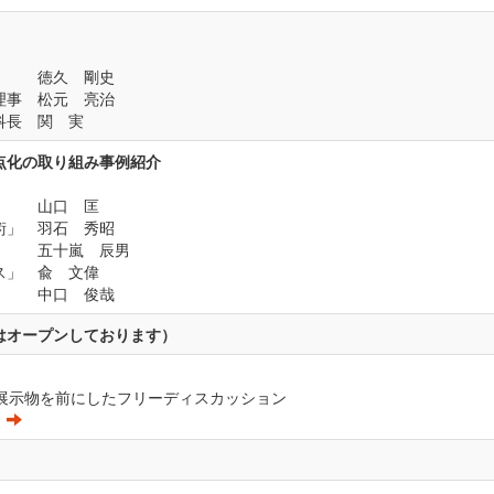
徳久 剛史
理事
松元 亮治
科長
関 実
点化の取り組み事例紹介
山口 匡
術」
羽石 秀昭
」
五十嵐 辰男
ス」
兪 文偉
中口 俊哉
はオープンしております）
と展示物を前にしたフリーディスカッション
覧