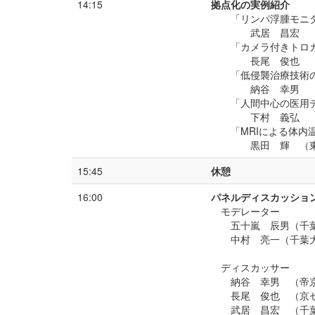
14:15
拠点化の実例紹介
「リンパ浮腫モニ
武居 昌宏 （
「カメラ付きトロ
長尾 俊也 （
「低侵襲治療技術
納谷 幸男 （
「人間中心の医用
下村 義弘 （
「MRIによる体内
黒田 輝 （東
15:45
休憩
16:00
パネルディスカッショ
モデレーター
五十嵐 辰男（千
中村 亮一（千葉
ディス
納谷 幸男 （帝
長尾 俊也 （京
武居 昌宏 （千