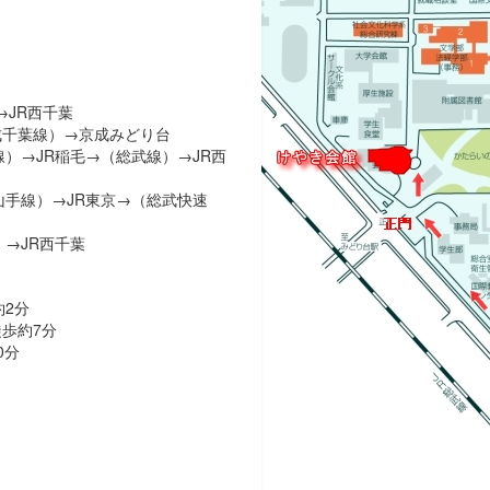
→JR西千葉
成千葉線）→京成みどり台
）→JR稲毛→（総武線）→JR西
山手線）→JR東京→（総武快速
→JR西千葉
約2分
歩約7分
0分