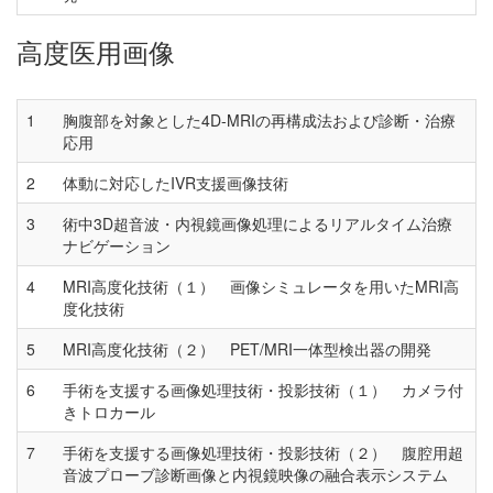
高度医用画像
1
胸腹部を対象とした4D-MRIの再構成法および診断・治療
応用
2
体動に対応したIVR支援画像技術
3
術中3D超音波・内視鏡画像処理によるリアルタイム治療
ナビゲーション
4
MRI高度化技術（１） 画像シミュレータを用いたMRI高
度化技術
5
MRI高度化技術（２） PET/MRI一体型検出器の開発
6
手術を支援する画像処理技術・投影技術（１） カメラ付
きトロカール
7
手術を支援する画像処理技術・投影技術（２） 腹腔用超
音波プローブ診断画像と内視鏡映像の融合表示システム