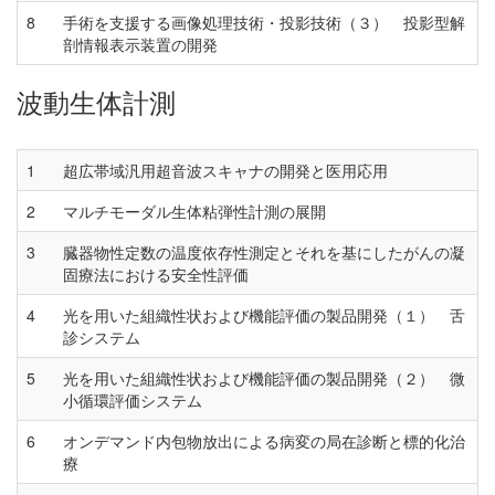
8
手術を支援する画像処理技術・投影技術（３） 投影型解
剖情報表示装置の開発
波動生体計測
1
超広帯域汎用超音波スキャナの開発と医用応用
2
マルチモーダル生体粘弾性計測の展開
3
臓器物性定数の温度依存性測定とそれを基にしたがんの凝
固療法における安全性評価
4
光を用いた組織性状および機能評価の製品開発（１） 舌
診システム
5
光を用いた組織性状および機能評価の製品開発（２） 微
小循環評価システム
6
オンデマンド内包物放出による病変の局在診断と標的化治
療