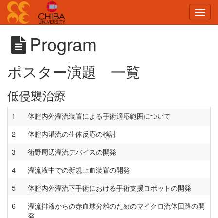
Toggl
navig
Program
ポスター演題 一覧
低侵襲治療
1
体腔内外灌流装置による手術適応範囲について
2
体腔内灌流の生体反応の検討
3
術野周辺灌流デバイスの開発
4
灌流液中での新規止血装置の開発
5
体腔内外灌流下手術における手術支援ロボットの開発
6
灌流排液からの赤血球分離のためのマイクロ流体回路の開
発