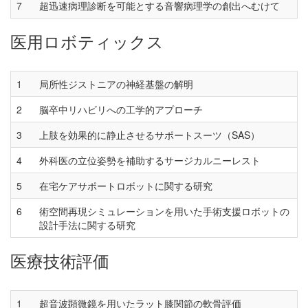
7
超迅速病理診断を可能とする音響病理学の創出へむけて
医用ロボティックス
1
局所性ジストニアの神経基盤の解明
2
脳卒中リハビリへの工学的アプローチ
3
上肢を効果的に静止させるサポートスーツ（SAS）
4
外科医の立位姿勢を補助するサージカルニーレスト
5
在宅ケアサポートロボットに関する研究
6
術空間再現シミュレーションを用いた手術支援ロボットの
設計手法に関する研究
医療技術評価
1
超音波顕微鏡を用いたラット膝関節の軟骨評価