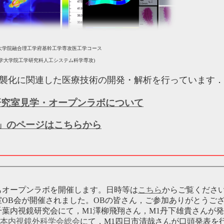
大学院融合理工学府基幹工学専攻医工学コース
学大学院工学研究科人工システム科学専攻)
襲化に関連した医療技術の開発・解析を行っています．
研究室見学・オープンラボについて
学」のページはこちらから
もオープンラボを開催します。日時等は
こちら
からご覧くださ
OB会が開催されました。OBの皆さん，ご参加ありがとうご
千葉内視鏡研究会にて，M1澤柳飛翔さん，M1丹下雄貴さんが
日本内視鏡外科学会総会
にて，M1四日市清哉さんが口頭発表を行い，「S