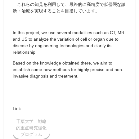
これらの知見を利用して、最終的に高精度で低侵襲な診
断・治療を実現することを目指しています。
In this project, we use several modalities such as CT, MRI
and US to analyze the variation of cell or organ due to
disease by engineering technologies and clarify its
relationship.
Based on the knowledge obtained there, we aim to
establish some new methods for highly precise and non-
invasive diagnosis and treatment.
Link
千葉大学 戦略
的重点研究強化
プログラム