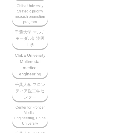
Chiba University
Strategic priority
reseach promotion
program
千葉大学 マルチ
モーダル計測医
工学
Chiba University
Multimodal
medical
engineering
千葉大学 フロン
ティア医工学セ
ンター
Center for Frontier
Medical
Engineering, Chiba
University