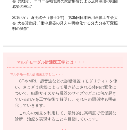
会 奨励賞，"エコー振幅包絡の統計解析による皮膚潰瘍の細菌
感染の検出"
2016.07： 倉渕瑤子（修士1年) 第35回日本医用画像工学会大
会 大会奨励賞, "術中臓器の見えを明瞭化する分光分布可変照
明の試作"
マルチモーダル計測医工学とは・・・
マルチモーダル計測医工学とは・・・
CTやMRI、超音波などの診断装置（モダリティ）を使
い、さまざま病気によって引き起こされる体内の変化に
ついて、細胞サイズから臓器のサイズでどこに何が起き
ているのかを工学技術で解明し、それらの関係性も明確
化していきます。
これらの知見を利用して、最終的に高精度で低侵襲な
診断・治療を実現することを目指しています。