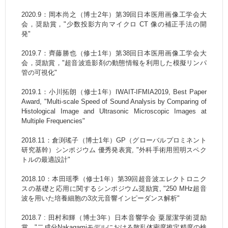
2020.9：岡本尚之（博士2年）第39回日本医用画像工学会大
会，奨励賞，"少数投影方向マイクロ CT 像の補正手法の開
発"
2019.7：齊藤勝也（修士1年）第38回日本医用画像工学会大
会，奨励賞，"超音波造影剤の動態情報を利用した模擬リンパ
管の可視化"
2019.1：小川拓朗（修士1年）IWAIT-IFMIA2019, Best Paper
Award, "Multi-scale Speed of Sound Analysis by Comparing of
Histological Image and Ultrasonic Microscopic Images at
Multiple Frequencies"
2018.11：倉渕瑤子（博士1年）GP（グローバルプロミネント
研究基幹）シンポジウム 優秀発表賞, "外科手術用照明スペク
トルの最適設計"
2018.10：本田瑶季（修士1年）第39回超音波エレクトロニク
スの基礎と応用に関するシンポジウム奨励賞, "250 MHz超音
波を用いた培養細胞の3次元音響インピーダンス解析"
2018.7 : 田村和輝（博士3年）日本音響学会 粟屋潔学術奨励
賞，"二成分Nakagamiモデルにおける散乱体密度推定精度の検