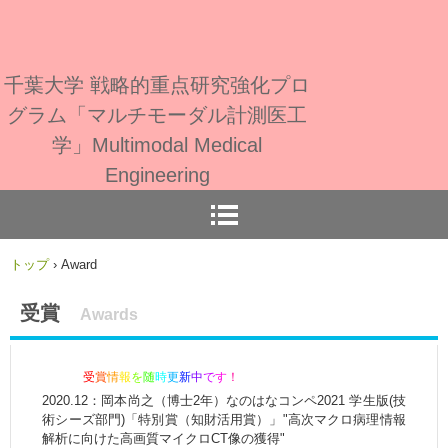
千葉大学 戦略的重点研究強化プロ
グラム「マルチモーダル計測医工
学」Multimodal Medical
Engineering
トップ
›
Award
受賞
Awards
受
賞
情
報
を
随
時
更
新
中
で
す
！
2020.12：岡本尚之（博士2年）なのはなコンペ2021 学生版(技
術シーズ部門)「特別賞（知財活用賞）」"高次マクロ病理情報
解析に向けた高画質マイクロCT像の獲得"