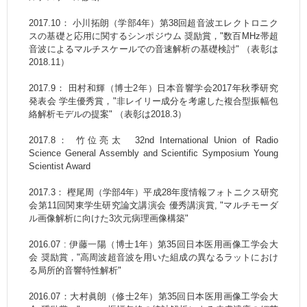
2017.10： 小川拓朗（学部4年）第38回超音波エレクトロニク
スの基礎と応用に関するシンポジウム 奨励賞，"数百MHz帯超
音波によるマルチスケールでの音速解析の基礎検討" （表彰は
2018.11）
2017.9： 田村和輝（博士2年）日本音響学会2017年秋季研究
発表会 学生優秀賞，"非レイリー成分を考慮した複合型振幅包
絡解析モデルの提案" （表彰は2018.3）
2017.8： 竹位亮太 32nd International Union of Radio
Science General Assembly and Scientific Symposium Young
Scientist Award
2017.3： 樫尾周（学部4年）平成28年度情報フォトニクス研究
会第11回関東学生研究論文講演会 優秀講演賞, "マルチモーダ
ル画像解析に向けた3次元病理画像構築"
2016.07 : 伊藤一陽（博士1年）第35回日本医用画像工学会大
会 奨励賞，"高周波超音波を用いた組成の異なるラットにおけ
る局所的音響特性解析"
2016.07：大村眞朗（修士2年）第35回日本医用画像工学会大