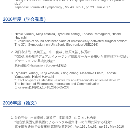
size"
Japanese Journal of Lymphology , Vol.40 , No.1 , pp.23 , Jun.2017
2016年度（学会発表）
Hiroki Kikuchi, Kenji Yoshida, Ryosuke Yahagi, Tadashi Yamaguchi, Hideki
Hayashi
"Evaluation of sound field near blade of ultrasonically activated surgical device"
The 37th Symposium on UltraSonic Electronics(USE2016)
四日市清哉 , 奥崎正志 , 中口俊哉 , 松原久裕 , 林秀樹
"X線/近赤外蛍光デュアルイメージング組織マーカーを用いた腹腔鏡下肝切除ナ
ビゲーションの基礎的検討"
第9回蛍光Navigation Surgery研究会
Ryosuke Yahagi, Kenji Yoshida, Yiting Zhang, Masahiko Ebata, Tadashi
Yamaguchi, Hideki Hayashi
"Effect on giant cluster-like vesicles by an ultrasonically activated device"
The Institute of Electronics,Information and Communication
Engineers[116(61),13-18,2016-05-23]
2016年度（論文）
矢作亮介 , 吉田憲司 , 章逸汀 , 江畠将彦 , 山口匡 , 林秀樹
"超音波凝固切開装置によるベシクル凝集体への作用に関する研究"
電子情報通信学会技術研究報告(超音波) , Vol.116 , No.61 , pp.13 , May.2016