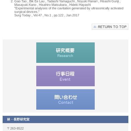
Gao Tao , Bik Ee Lau , Tadashi Yamaguchi , Noyuki Hanari , Hisashi Gunji ,
Masayuki Kano , Hisahiro Matsubara , Hideki Hayashi
"Experimental analyses of the cavitation generated by ultrasonically activated
surgical devices."
Surg Today , Vol.47 , No.1 , pp.122 , Jan.2017
林・長野研究室
〒263-8522