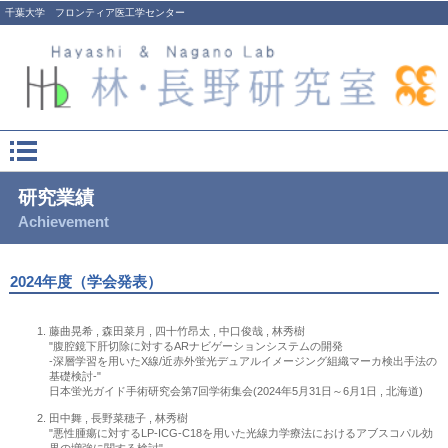
千葉大学 フロンティア医工学センター
研究業績
Achievement
2024年度（学会発表）
藤曲晃希 , 森田菜月 , 四十竹昂太 , 中口俊哉 , 林秀樹
"腹腔鏡下肝切除に対するARナビゲーションシステムの開発
-深層学習を用いたX線/近赤外蛍光デュアルイメージング組織マーカ検出手法の
基礎検討-"
日本蛍光ガイド手術研究会第7回学術集会(2024年5月31日～6月1日 , 北海道)
田中舞 , 長野菜穂子 , 林秀樹
"悪性腫瘍に対するLP-ICG-C18を用いた光線力学療法におけるアブスコパル効