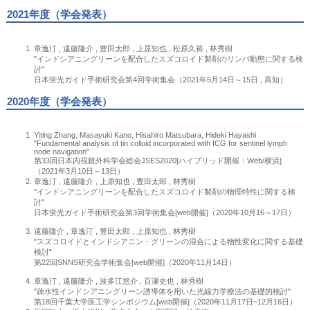
2021年度（学会発表）
章逸汀 , 遠藤隆介 , 豊田太郎 , 上原知也 , 松原久裕 , 林秀樹
"インドシアニングリーンを配合したスズコロイド製剤のリンパ動態に関する検
討"
日本蛍光ガイド手術研究会第4回学術集会（2021年5月14日～15日 , 高知）
2020年度（学会発表）
Yiting Zhang, Masayuki Kano, Hisahiro Matsubara, Hideki Hayashi
"Fundamental analysis of tin colloid incorporated with ICG for sentinel lymph
node navigation"
第33回日本内視鏡外科学会総会JSES2020[ハイブリッド開催：Web/横浜]
（2021年3月10日～13日）
章逸汀 , 遠藤隆介 , 上原知也 , 豊田太郎 , 林秀樹
"インドシアニングリーンを配合したスズコロイド製剤の物理特性に関する検
討"
日本蛍光ガイド手術研究会第3回学術集会[web開催]（2020年10月16～17日）
遠藤隆介 , 章逸汀 , 豊田太郎 , 上原知也 , 林秀樹
"スズコロイドとインドシアニン・グリーンの混合による物性変化に関する基礎
検討"
第22回SNNS研究会学術集会[web開催]（2020年11月14日）
章逸汀 , 遠藤隆介 , 波多江悠介 , 百瀬史也 , 林秀樹
"疎水性インドシアニングリーン誘導体を用いた光線力学療法の基礎的検討"
第18回千葉大学医工学シンポジウム[web開催]（2020年11月17日~12月16日）