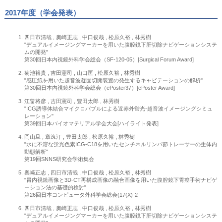
2017年度（学会発表）
四日市清哉 , 奧崎正志 , 中口俊哉 , 松原久裕 , 林秀樹
"デュアルイメージングマーカーを用いた腹腔鏡下肝切除ナビゲーションシステ
ムの開発"
第30回日本内視鏡外科学会総会（SF-120-05）[Surgical Forum Award]
菊池裕貴 , 吉田憲司 , 山口匡 , 松原久裕 , 林秀樹
"感圧紙を用いた超音波凝固切開装置の発生するキャビテーションの解析"
第30回日本内視鏡外科学会総会（ePoster37）[ePoster Award]
江畠将彦 , 吉田憲司 , 豊田太郎 , 林秀樹
"ICG誘導体結合マイクロバブルによる近赤外蛍光-超音波イメージングシミュ
レーション"
第39回日本バイオマテリアル学会大会[ハイライト発表]
岡山旦 , 章逸汀 , 豊田太郎 , 松原久裕 , 林秀樹
"水に不溶な蛍光色素ICG-C18を用いたセンチネルリンパ節トレーサーの生体内
動態解析"
第19回SNNS研究会学術集会
奧崎正志 , 四日市清哉 , 中口俊哉 , 松原久裕 , 林秀樹
"胃内視鏡画像と3D-CT再構成画像の融合画像を用いた腹腔鏡下胃癌手術ナビゲ
ーション法の基礎的検討"
第26回日本コンピュータ外科学会総会(17(X)-2
四日市清哉 , 奧崎正志 , 中口俊哉 , 松原久裕 , 林秀樹
"デュアルイメージングマーカーを用いた腹腔鏡下肝切除ナビゲーションシステ