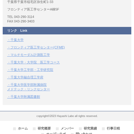
千葉県千葉市稲毛区弥生町1-33
フロンティア医工学センターA棟5F
TEL 043-290-3114
FAX 043-290-3403
リンク Link
・千葉大学
・フロンティア医工学センター(CFME)
・マルチモーダル計測医工学
・千葉大学・大学院 医工学コース
・千葉大学工学部・工学研究院
・千葉大学融合理工学府
・千葉大学医学部附属病院
メドテック・リンクセンター
・千葉大学附属図書館
copyright©2023 Hayashi Labo all rights reserved.
ホーム
研究概要
メンバー
研究業績
行事日程