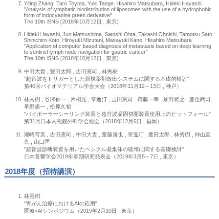
Yiting Zhang, Taro Toyota, Yuki Tange, Hisahiro Matsubara, Hideki Hayashi
"Analysis of lymphatic biodistribution of liposomes with the use of a hydrophobic
form of indocyanine green derivative"
The 10th ISNS (2018年10月12日 , 東京)
Hideki Hayashi, Jun Matsushima, Satoshi Ohta, Takashi Ohnishi, Tamotsu Sato,
Shinichiro Koto, Hiroyuki Mizutani, Masayuki Kano, Hisahiro Matsubara
"Application of computer based diagnosis of metastasis based on deep learning
to sentinel lymph node navigation for gastric cancer"
The 10th ISNS (2018年10月12日 , 東京)
中田大貴 , 豊田太郎 , 吉田憲司 , 林秀樹
"超音波をトリガーとした新規薬剤放出システムに関する基礎的検討"
第40回バイオマテリアル学会大会（2018年11月12～13日 , 神戸）
林秀樹 , 谷澤伸一 , 片桐光 , 章逸汀 , 吉田憲司 , 齊藤一幸 , 加野将之 , 豊住武司 ,
早野康一 , 松原久裕
"バイポーラーシーリング装置と超音波凝固切開装置使用上のピットフォール"
第31回日本内視鏡外科学会総会（2018年12月6日 , 福岡）
潮崎育美 , 吉田憲司 , 中田大貴 , 齋藤勝也 , 章逸汀 , 豊田太郎 , 林秀樹 , 神山直
久 , 山口匡
"超音波診断装置を用いたベシクル凝集体の破壊に関する基礎検討"
日本音響学会2019年春期研究発表会（2019年3月5～7日 , 東京）
2018年度（招待講演）
林秀樹
"胃がん治療におけるAIの応用"
医療×AIシンポジウム（2019年2月10日 , 東京）