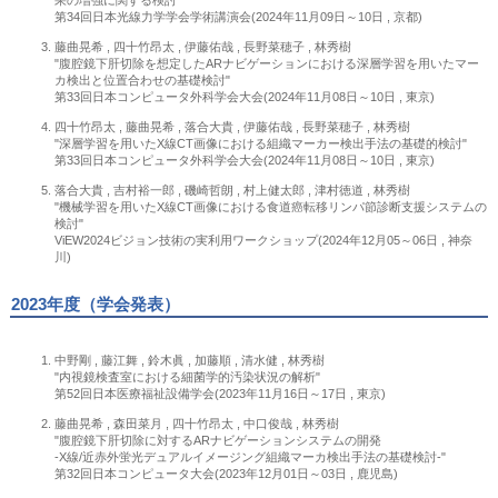
果の増強に関する検討"
第34回日本光線力学学会学術講演会(2024年11月09日～10日 , 京都)
藤曲晃希 , 四十竹昂太 , 伊藤佑哉 , 長野菜穂子 , 林秀樹
"腹腔鏡下肝切除を想定したARナビゲーションにおける深層学習を用いたマー
カ検出と位置合わせの基礎検討"
第33回日本コンピュータ外科学会大会(2024年11月08日～10日 , 東京)
四十竹昂太 , 藤曲晃希 , 落合大貴 , 伊藤佑哉 , 長野菜穂子 , 林秀樹
"深層学習を用いたX線CT画像における組織マーカー検出手法の基礎的検討"
第33回日本コンピュータ外科学会大会(2024年11月08日～10日 , 東京)
落合大貴 , 吉村裕一郎 , 磯崎哲朗 , 村上健太郎 , 津村徳道 , 林秀樹
"機械学習を用いたX線CT画像における食道癌転移リンパ節診断支援システムの
検討"
ViEW2024ビジョン技術の実利用ワークショップ(2024年12月05～06日 , 神奈
川)
2023年度（学会発表）
中野剛 , 藤江舞 , 鈴木眞 , 加藤順 , 清水健 , 林秀樹
"内視鏡検査室における細菌学的汚染状況の解析"
第52回日本医療福祉設備学会(2023年11月16日～17日 , 東京)
藤曲晃希 , 森田菜月 , 四十竹昂太 , 中口俊哉 , 林秀樹
"腹腔鏡下肝切除に対するARナビゲーションシステムの開発
-X線/近赤外蛍光デュアルイメージング組織マーカ検出手法の基礎検討-"
第32回日本コンピュータ大会(2023年12月01日～03日 , 鹿児島)