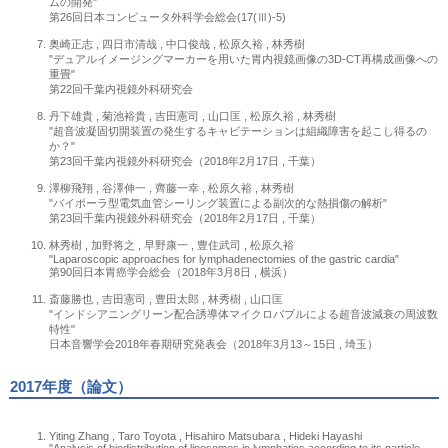
ムの開発"
第26回日本コンピュータ外科学会総会(17(Ⅲ)-5)
奥崎正志 , 四日市清哉 , 中口俊哉 , 松原久裕 , 林秀樹
"デュアルイメージングマーカーを用いた胃内視鏡画像の3D-CT再構成画像への
重畳"
第22回千葉内視鏡外科研究会
丹下雄貴 , 菊池裕貴 , 吉田憲司 , 山口匡 , 松原久裕 , 林秀樹
"超音波凝固切開装置の発生するキャビテーションは組織障害を起こし得るの
か？"
第23回千葉内視鏡外科研究会（2018年2月17日 , 千葉）
澤柳飛翔 , 谷澤伸一 , 齊藤一幸 , 松原久裕 , 林秀樹
"バイポーラ型電気血管シーリング装置による副次的な熱損傷の解析"
第23回千葉内視鏡外科研究会（2018年2月17日 , 千葉）
林秀樹 , 加野将之 , 早野康一 , 豊住武司 , 松原久裕
"Laparoscopic approaches for lymphadenectomies of the gastric cardia"
第90回日本胃癌学会総会（2018年3月8日 , 横浜）
斎藤勝也 , 吉田憲司 , 豊田太郎 , 林秀樹 , 山口匡
"インドシアニングリーン配合誘導体マイクロバブルによる超音波減衰の周波数
特性"
日本音響学会2018年春期研究発表会（2018年3月13～15日 , 埼玉）
2017年度（論文）
Yiting Zhang , Taro Toyota , Hisahiro Matsubara , Hideki Hayashi
"Analysis of biodistribution of liposomes in lymphatics according to its particle