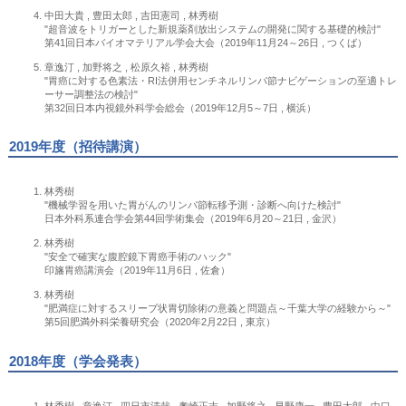
中田大貴 , 豊田太郎 , 吉田憲司 , 林秀樹
"超音波をトリガーとした新規薬剤放出システムの開発に関する基礎的検討"
第41回日本バイオマテリアル学会大会（2019年11月24～26日 , つくば）
章逸汀 , 加野将之 , 松原久裕 , 林秀樹
"胃癌に対する色素法・RI法併用センチネルリンパ節ナビゲーションの至適トレ
ーサー調整法の検討"
第32回日本内視鏡外科学会総会（2019年12月5～7日 , 横浜）
2019年度（招待講演）
林秀樹
"機械学習を用いた胃がんのリンパ節転移予測・診断へ向けた検討"
日本外科系連合学会第44回学術集会（2019年6月20～21日 , 金沢）
林秀樹
"安全で確実な腹腔鏡下胃癌手術のハック"
印旛胃癌講演会（2019年11月6日 , 佐倉）
林秀樹
"肥満症に対するスリーブ状胃切除術の意義と問題点～千葉大学の経験から～"
第5回肥満外科栄養研究会（2020年2月22日 , 東京）
2018年度（学会発表）
林秀樹 , 章逸汀 , 四日市清哉 , 奧崎正志 , 加野将之 , 早野康一 , 豊田太郎 , 中口