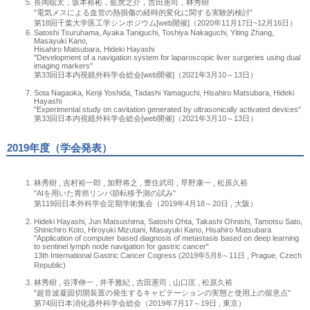
長岡聡太，坂本裕彬，藍虎之介，吉田憲司，林秀樹
”電気メスによる血管の熱損傷の経時的変化に関する実験的検討”
第18回千葉大学医工学シンポジウム[web開催]（2020年11月17日~12月16日）
Satoshi Tsuruhama, Ayaka Taniguchi, Toshiya Nakaguchi, Yiting Zhang,
Masayuki Kano,
Hisahiro Matsubara, Hideki Hayashi
"Development of a navigation system for laparoscopic liver surgeries using dual
imaging markers"
第33回日本内視鏡外科学会総会[web開催]（2021年3月10～13日）
Sota Nagaoka, Kenji Yoshida, Tadashi Yamaguchi, Hisahiro Matsubara, Hideki
Hayashi
"Experimental study on cavitation generated by ultrasonically activated devices"
第33回日本内視鏡外科学会総会[web開催]（2021年3月10～13日）
2019年度（学会発表）
林秀樹 , 吉村裕一郎 , 加野将之 , 豊住武司 , 早野康一 , 松原久裕
"AIを用いた胃癌リンパ節転移予測の試み"
第119回日本外科学会定期学術集会（2019年4月18～20日 , 大阪）
Hideki Hayashi, Jun Matsushima, Satoshi Ohta, Takashi Ohnishi, Tamotsu Sato,
Shinichiro Koto, Hiroyuki Mizutani, Masayuki Kano, Hisahiro Matsubara
"Application of computer based diagnosis of metastasis based on deep learning
to sentinel lymph node navigation for gastric cancer"
13th International Gastric Cancer Cogress (2019年5月8～11日 , Prague, Czech
Republic)
林秀樹 , 谷澤伸一 , 井手雅紀 , 吉田憲司 , 山口匡 , 松原久裕
"超音波凝固切開装置の発生するキャビテーションの実態と使用上の留意点"
第74回日本消化器外科学会総会（2019年7月17～19日 , 東京）