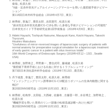
俊哉 , 松原久裕
"X線・近赤外蛍光デュアルイメージングマーカーを用いた腹腔鏡手術ナビゲー
ション"
第118回日本外科学会総会（2018年4月7日 , 東京）
林秀樹 , 章逸汀 , 豊田太郎 , 吉田憲司 , 松原久裕
"疎水性近赤外蛍光色素ICG-C18を用いた多様な手術ナビゲーションの可能性"
日本蛍光ガイド下手術研究会第1回学術集会（2018年4月8日 , 東京）
Hideki Hayashi, Toshiyuki Natsume, Masayuki Kano, Koichi Hayano, Takeshi
Toyozumi,
Hisahiro Matsubara
"Usefulness of mirror-reversed images of laparoscopic surgery of patients with
normal anatomy for preoperative surgical simulation for a laparoscopic treatment
of early gastric cancer in a patient with situs inversus totalis"
16th World Congress of Endoscopic Surgery (2018年4月12～13日 , Seattle
USA)
林秀樹 , 加野将之 , 早野康一 , 豊住武司 , 藤城健 , 松原久裕
"腹腔鏡下胃癌手術における出血に対するトラブルシューティング"
第73回日本消化器外科学会総会（2018年7月13日 , 鹿児島）
丹下雄貴 , 章逸汀 , 豊田太郎 , 松原久裕 , 林秀樹
"インドシアニングリーン誘導体ICG-C18配合リポソームの生体内動態に関する
検討"
第20回SNNS研究会（2018年10月10日 , 東京）
林秀樹 , 松島惇 , 太田聡 , 大西峻 , 佐藤有 , 古藤晋一郎 , 水谷博之 , 加野将之 ,
松原久裕
"機械学習を用いた胃癌のリンパ節微小転移迅速診断へ向けた検討"
第20回SNNS研究会（2018年10月10日 , 東京）