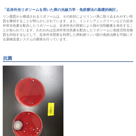
「近赤外光リポソームを用いた癌の光線力学・免疫療法の基礎的検討」
リン脂質から構成されるリポソームは、その粒径によりリンパ系に取り込まれやすい性
質を獲得することが明らかにされています。また、インドシアニングリーンなどの近赤
外蛍光色素を配合したリポソームは、近赤外光の照射により熱や活性酸素を発生するこ
とが知られています。われわれは近赤外蛍光色素を配合したリポソームに免疫活性化物
質を内包するなどして、近赤外光照射を利用した癌転移リンパ節の免疫治療を可能にす
る薬物送達システムの開発を行っています。
抗菌