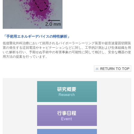
「手術用エネルギーデバイスの特性解析」
低侵襲化外科治療において頻用されるバイポーラーシーリング装置や超音波凝固切開装
置の発生する迂回電流やキャビテーションなどに対し、工学的計測および生体組織を用
いた解析を行い、予期せぬ手術中の有害事象の可能性に関して検討し、安全な機器の使
用方法の提案を行っています。