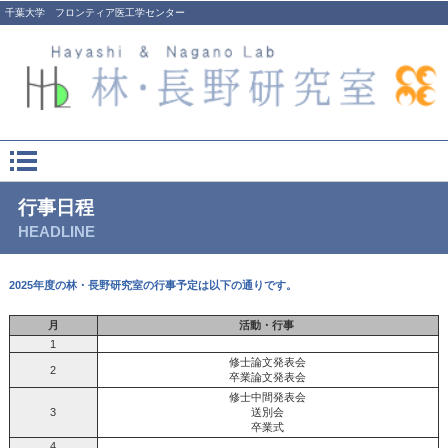
千葉大学 フロンティア医工学センター
行事日程
HEADLINE
2025年度の林・長野研究室の行事予定は以下の通りです。
月
活動・行事
1
修士論文発表会
2
卒業論文発表会
修士中間発表会
3
送別会
卒業式
4