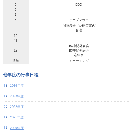
5
BBQ
6
7
8
オープンラボ
中間発表会（林研究室内）
9
合宿
10
11
B4中間発表会
12
B3中間発表会
忘年会
通年
ミーティング
他年度の行事日程
2024年度
2023年度
2022年度
2021年度
2020年度