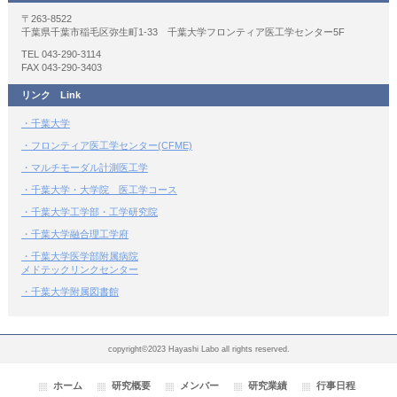
〒263-8522
千葉県千葉市稲毛区弥生町1-33 千葉大学フロンティア医工学センター5F
TEL 043-290-3114
FAX 043-290-3403
リンク Link
・千葉大学
・フロンティア医工学センター(CFME)
・マルチモーダル計測医工学
・千葉大学・大学院 医工学コース
・千葉大学工学部・工学研究院
・千葉大学融合理工学府
・千葉大学医学部附属病院
メドテックリンクセンター
・千葉大学附属図書館
copyright©2023 Hayashi Labo all rights reserved.
ホーム
研究概要
メンバー
研究業績
行事日程