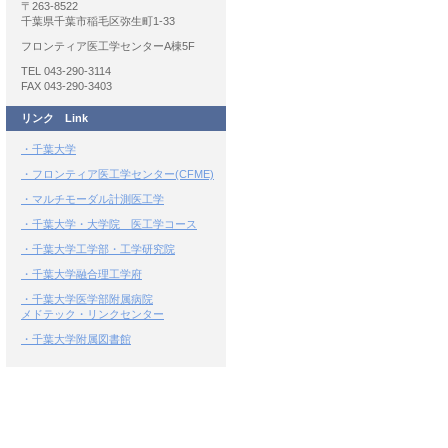
〒263-8522
千葉県千葉市稲毛区弥生町1-33
フロンティア医工学センターA棟5F
TEL 043-290-3114
FAX 043-290-3403
リンク Link
・千葉大学
・フロンティア医工学センター(CFME)
・マルチモーダル計測医工学
・千葉大学・大学院 医工学コース
・千葉大学工学部・工学研究院
・千葉大学融合理工学府
・千葉大学医学部附属病院
メドテック・リンクセンター
・千葉大学附属図書館