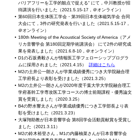
バリアフリーを工学的観点で捉える” にて，中川教授が招
待講演を行いました（2021.5.15-17，＠オンライン）
第60回日本生体医工学会・第39回日本生体磁気学会 合同
大会にて，3件の研究発表を行いました（2021.5.15-17，
＠オンライン）
180th Meeting of the Acoustical Society of America（アメ
リカ音響学会 第180回定期学術講演会） にて2件の研究成
果を発表しました（2021.6.8-10，＠オンライン）
D1の石坂勇毅さんが情報医工学フェローシッププログラ
ムに採用されました（2021.4.15）
詳細はこちら
M2の土井公一朗さんが学業成績優秀につき大学院融合理
工学府長より表彰を受けました（2021.3.25）
M2の土井公一朗さんが2020年度千葉大学大学院融合理工
学府基幹工学専攻医工学コースの博士前期課程・優秀論文
賞を受賞しました（2020.3.25）
B4の野水響太さんが学業成績優秀につき工学部長より表
彰を受けました（2021.3.23）
大塚翔助教が日本音響学会 第8回学会活動貢献賞を受賞し
ました（2021.3.11）
M2の鈴木裕登さん，M1の内藤柚菜さんが日本音響学会