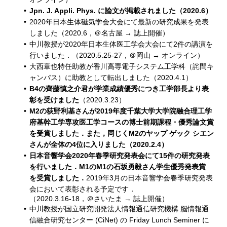
Jpn. J. Appli. Phys. に論文が掲載されました（2020.6）
2020年日本生体磁気学会大会にて最新の研究成果を発表
しました（2020.6，＠名古屋 → 誌上開催）
中川教授が2020年日本生体医工学会大会にて2件の講演を
行いました．（2020.5.25-27，＠岡山 → オンライン）
大西章也特任助教が香川高専電子システム工学科（詫間キ
ャンパス）に助教として転出しました（2020.4.1）
B4の齊藤慎之介君が学業成績優秀につき工学部長より表
彰を受けました
（2020.3.23）
M2の荻野利基さんが2019年度千葉大学大学院融合理工学
府基幹工学専攻医工学コースの博士前期課程・優秀論文賞
を受賞しました．また，同じくM2のヤップ ゲック シエン
さんが全体の4位に入りました（2020.2.4）
日本音響学会2020年春季研究発表会にて15件の研究発表
を行いました．M1のM1の石坂勇毅さん学生優秀発表賞
を受賞しました．
2019年3月の日本音響学会春季研究発表
会において表彰される予定です．
（2020.3.16-18，＠さいたま → 誌上開催）
中川教授が国立研究開発法人情報通信研究機構 脳情報通
信融合研究センター (CiNet) の Friday Lunch Seminer に