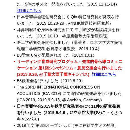
た，5件のポスター発表を行いました（2019.11.11-14）
詳細はこちら
日本音響学会聴覚研究会にて Qin 特任研究員が発表を行
いました（2019.10.28-29，@NHK放送技術研究所）
耳鼻咽喉科心身医学研究会にて 中川教授が基調講演を行
いました（2019.10.19，@慶應義塾大学附属病院）
医工学研究会を開催しました（講演者：東京大学大学院情
報理工学研究科 牧野泰才准教授，2019.10.4）
B3学生 6名が配属されました（2019.10.1）
リーディング育成研究プログラム・先進的骨伝導コミュニ
ケーション 第1回シンポジウム・意見交換会を行いました
(2019.9.26, @千葉大西千葉キャンパス)
詳細はこちら
B3歓迎会を行いました（2019.8.20）
The 23RD INTERNATIONAL CONGRESS ON
ACOUSTICS (ICA 2019) にて8件の研究発表を行いました
(ICA 2019, 2019.9.9-13, @ Aachen, Germany)
日本音響学会2019年秋季研究発表会にて11件の研究発表
を行いました（2019.9.4-6，＠立命館大学びわこ・くさつ
キャンパス）
2019年度 第3回オープンラボ（主に在籍学生との懇談）