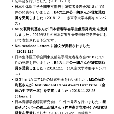
忘年会を行いました（2019.12.19）
日本生体医工学会関東支部若手研究者発表会2018 にて9
件の発表を行いました．
B4の土井公一朗さんが研究奨励
賞を受賞しました
（2018.12.1，@東京大学本郷キャンパ
ス）
M1の荻野利基さんが 日本音響学会学生優秀発表賞 を受賞
しました．
2019年3月の日本音響学会春季研究発表会にお
いて表彰される予定です．
Neurosciece Letters に論文が掲載されました
（2018.12）
日本生体医工学会関東支部若手研究者発表会2018 にて9
件の発表を行いました．
B4の土井公一朗さんが研究奨励
賞を受賞しました
（2018.12.1，@東京大学本郷キャンパ
ス）
IS 3T-in-3A にて1件の研究発表を行いました．
M1の荻野
利基さんが Best Student Paper Award First Prize （全
体の中で第一席）を受賞しました
（2018.11.22-25,
@Taiwan）
日本音響学会聴覚研究会にて1件の発表を行いました．
産
総研メンバーの後上正樹さん（神戸高専専攻科）が研究奨
励賞を受賞しました
（2018.11.21-22，@輪島市）