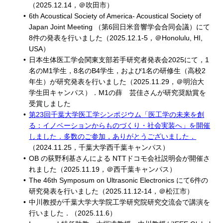
（2025.12.14，＠吹田市）
6th Acoustical Society of America- Acoustical Society of
Japan Joint Meeting （第6回日米音響学会合同会議）にて
8件の発表を行いました（2025.12.1-5，＠Honolulu, HI,
USA）
日本生体医工学会関東支部若手研究者発表会2025にて，1
名のM1学生，8名のB4学生，および1名の研修生（高校2
年生）が研究発表を行いました（2025.11.29，＠明治大
学生田キャンパス）．M1の薛 芸佳さんが研究奨励賞を
受賞しました
第23回千葉大学医工学シンポジウム「医工学の未来を創
る：イノベーションからものづくり・社会実装へ」を開催
しました．多数のご参加，ありがとうございました．
（2024.11.25，千葉大学西千葉キャンパス）
OB の荻野利基さんによる NTTドコモ会社説明会が開催さ
れました（2025.11.19，＠西千葉キャンパス）
The 46th Symposum on Ultrasonic Electronics にて6件の
研究発表を行いました（2025.11.12-14，＠松江市）
中川教授が千葉大学大学院工学研究院研究交流会で講演を
行いました．（2025.11.6）