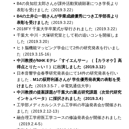
B4の良知壮太郎さんが課外活動実績顕著につき学長より
表彰を受けました（2019.3.22）
B4の土井公一朗さんが学業成績優秀につき工学部長より
表彰を受けました
（2019.3.22）
2018FY 千葉大学卒業式が挙行されました（2019.3.22）
千葉大 中川・大塚研究室として初の追いコンを開催しま
した（2019.3.20）
ヒト脳機能マッピング学会にて2件の研究発表を行いまし
た（2019.3.15-16）
中川教授がNHK Eテレ「すイエんサー」（【カラオケ】高
得点とりた～い！）に出演しました（2019.3.12）
日本音響学会春季研究発表会にて14件の研究発表を行い
ました．
M1の荻野利基さんが 学生優秀発表賞の表彰を受
けました
（2019.3.5-7，＠電気通信大学）
中川教授の提案課題が千葉大の重点研究課題（次世代研究
インキュベータ）に採択されました（2019.3.4）
工学部メディカルシステム工学科の卒論発表会が開催され
ました（2019.2.12-13）
融合理工学府医工学コースの修論発表会が開催されました
（2019.2.4-5）