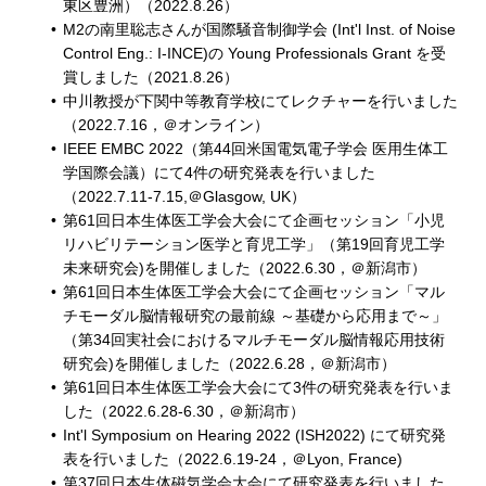
東区豊洲）（2022.8.26）
M2の南里聡志さんが国際騒音制御学会 (Int'l Inst. of Noise
Control Eng.: I-INCE)の Young Professionals Grant を受
賞しました（2021.8.26）
中川教授が下関中等教育学校にてレクチャーを行いました
（2022.7.16，＠オンライン）
IEEE EMBC 2022（第44回米国電気電子学会 医用生体工
学国際会議）にて4件の研究発表を行いました
（2022.7.11-7.15,＠Glasgow, UK）
第61回日本生体医工学会大会にて企画セッション「小児
リハビリテーション医学と育児工学」（第19回育児工学
未来研究会)を開催しました（2022.6.30，＠新潟市）
第61回日本生体医工学会大会にて企画セッション「マル
チモーダル脳情報研究の最前線 ～基礎から応用まで～」
（第34回実社会におけるマルチモーダル脳情報応用技術
研究会)を開催しました（2022.6.28，＠新潟市）
第61回日本生体医工学会大会にて3件の研究発表を行いま
した（2022.6.28-6.30，＠新潟市）
Int'l Symposium on Hearing 2022 (ISH2022) にて研究発
表を行いました（2022.6.19-24，＠Lyon, France)
第37回日本生体磁気学会大会にて研究発表を行いました