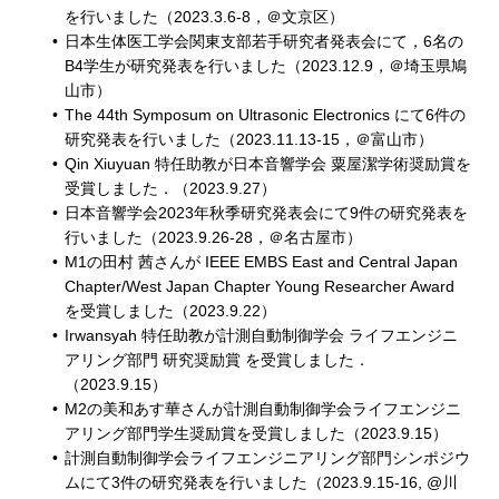
を行いました（2023.3.6-8，＠文京区）
日本生体医工学会関東支部若手研究者発表会にて，6名の
B4学生が研究発表を行いました（2023.12.9，＠埼玉県鳩
山市）
The 44th Symposum on Ultrasonic Electronics にて6件の
研究発表を行いました（2023.11.13-15，＠富山市）
Qin Xiuyuan 特任助教が日本音響学会 粟屋潔学術奨励賞を
受賞しました．（2023.9.27）
日本音響学会2023年秋季研究発表会にて9件の研究発表を
行いました（2023.9.26-28，＠名古屋市）
M1の田村 茜さんが IEEE EMBS East and Central Japan
Chapter/West Japan Chapter Young Researcher Award
を受賞しました（2023.9.22）
Irwansyah 特任助教が計測自動制御学会 ライフエンジニ
アリング部門 研究奨励賞 を受賞しました．
（2023.9.15）
M2の美和あす華さんが計測自動制御学会ライフエンジニ
アリング部門学生奨励賞を受賞しました（2023.9.15）
計測自動制御学会ライフエンジニアリング部門シンポジウ
ムにて3件の研究発表を行いました（2023.9.15-16, @川