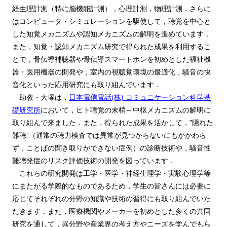
経生理計測（特に脳機能計測），心理計測，物理計測，さらに
はコンピュータ・シミュレーションを駆使して，聴覚を中心と
した知覚メカニズムや認知メカニズムの解明を進めています．
また，知覚・認知メカニズム研究で得られた成果を利用するこ
とで，骨伝導補聴器や骨伝導スマートホンを初めとした福祉機
器・医用機器の開発や，室内の視聴覚環境の最適化，騒音の快
音化といった応用研究にも取り組んでいます．
助教・大塚は，
日本電信電話(株) コミュニケーション科学基
礎研究所
において，ヒト聴覚の末梢～中枢メカニズムの解明に
取り組んで来ました．また，得られた成果を活かして，”隠れた
難聴”（通常の聴力検査では異常が見つからないにもかかわら
ず，ことばの聞き取りができない症例）の診断技術や，騒音性
難聴発症のリスク評価技術の開発を図っています．
これらの研究開発は工学・医学・神経生理学・実験心理学等
にまたがる学際的なものであるため，学生の皆さんには必要に
応じてそれぞれの分野の知識や技術の習得にも取り組んでいた
だきます．また，医療機関やメーカーを初めとした多くの共同
研究を通して，異分野や産業界の考え方やニーズを学んでもら