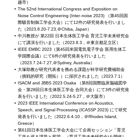
越市）
The 52nd International Congress and Exposition on
Noise Control Engineering (Inter-noise 2023) （第45回国
際騒音制御工学会大会）にて12件の研究発表を行いまし
た（2023.8.20-7.23,＠Chiba, Japan）
中川教授が 第22回 日本生体医工学会 育児工学未来研究会
にて講演を行いました（2023.8.3，＠東京都足立区）
IEEE EMBC 2023（第45回米国電気電子学会 医用生体工
学国際会議）にて6件の研究発表を行いました
（2023.7.24-7.27,＠Sydney, Australia）
大塚助教が研究代表者を務める課題が科学研究費補助金
（挑戦的研究（開拓））に採択されました（2023.7.1）
ISACM and JBBS 2023 Osaka （第8回国際臨床脳磁図学
会・第28回日本生体医工学会 合同大会）にて3件の研究発
表を行いました（2022.5.24-5.27，＠大阪市）
2023 IEEE International Conference on Acoustics,
Speech, and Signal Processing (ICASSP 2023) にて研究
発表を行いました（2022.6.4-10，＠Rhodes Island,
Greece）
第61回日本生体医工学会大会にて企画セッション「育児
工学を巡る課題と展望」（育児工学未来研究会)を開催し