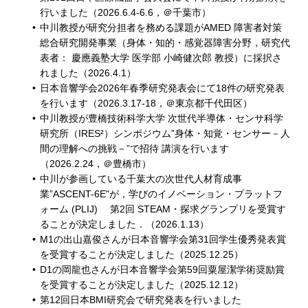
行いました（2026.6.4-6.6，＠千葉市）
中川教授が研究分担者を務める課題がAMED 障害者対策
総合研究開発事業（身体・知的・感覚器障害分野，研究代
表者： 慶應義塾大学 医学部 小崎健次郎 教授）に採択さ
れました（2026.4.1）
日本音響学会2026年春季研究発表会にて18件の研究発表
を行います（2026.3.17-18，＠東京都千代田区）
中川教授が豊橋技術科学大学 次世代半導体・センサ科学
研究所（IRES²）シンポジウム”身体・知覚・センサー－人
間の理解への挑戦－”で招待 講演を行います
（2026.2.24，＠豊橋市）
中川が参画している千葉大の次世代人材育成事
業”ASCENT-6E"が，学びのイノベーション・プラットフ
ォーム (PLIJ) 第2回 STEAM・探求グランプリを受賞す
ることが決定しました．（2026.1.13）
M1の出山嘉俊さんが日本音響学会第31回学生優秀発表賞
を受賞することが決定しました（2025.12.25）
D1の岡龍也さんが日本音響学会第59回粟屋潔学術奨励賞
を受賞することが決定しました（2025.12.12）
第12回日本BMI研究会で研究発表を行いました