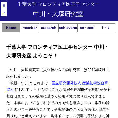
千葉大学 フロンティア医工学センター
E
n
中川・大塚研究室
home
member
research
achievement
contact
link
千葉大学 フロンティア医工学センター 中川・
大塚研究室 ようこそ！
中川・大塚研究室（人間福祉医工学研究室）は2016年7月に
誕生しました．
教授・中川は これまで，
国立研究開発法人 産業技術総合研
究所
において，ヒトの持つ高度な情報処理機能の解明にかかる
基礎研究と，その成果に基づく応用研究に取り組んで来まし
た．本学においてもこれまでの方向性を継承しつつ，学生の皆
さんのパワーを得ることで，研究開発のさらなる深化と発展を
図りたいと考えています．具体的には，非侵襲的手法による神