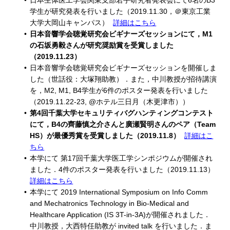
日本生体医工学会関東支部若手研究者発表会にて6名のB3
学生が研究発表を行いました（2019.11.30，＠東京工業
大学大岡山キャンパス）
詳細はこちら
日本音響学会聴覚研究会ビギナーズセッションにて，M1
の石坂勇毅さんが研究奨励賞を受賞しました
（2019.11.23）
日本音響学会聴覚研究会ビギナーズセッションを開催しま
した（世話役：大塚翔助教）．また，中川教授が招待講演
を，M2, M1, B4学生が6件のポスター発表を行いました
（2019.11.22-23, @ホテル三日月（木更津市））
第4回千葉大学セキュリティバグハンティングコンテスト
にて，B4の齊藤慎之介さんと廣瀬賢明さんのペア（Team
HS）が最優秀賞を受賞しました（2019.11.8）
詳細はこ
ちら
本学にて 第17回千葉大学医工学シンポジウムが開催され
ました．4件のポスター発表を行いました（2019.11.13）
詳細はこちら
本学にて 2019 International Symposium on Info Comm
and Mechatronics Technology in Bio-Medical and
Healthcare Application (IS 3T-in-3A)が開催されました．
中川教授，大西特任助教が invited talk を行いました．ま