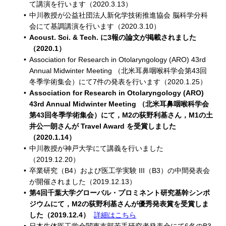
て講演を行います（2020.3.13）
中川教授が公益社団法人新化学技術推進協会 脳科学分科
会にて基調講演を行います（2020.3.10）
Acoust. Sci. & Tech. に3報の論文が掲載されました
（2020.1）
Association for Research in Otolaryngology (ARO) 43rd
Annual Midwinter Meeting （北米耳鼻咽喉科学会第43回
冬季学術集会）にて7件の発表を行います（2020.1.25）
Association for Research in Otolaryngology (ARO)
43rd Annual Midwinter Meeting （北米耳鼻咽喉科学会
第43回冬季学術集会）にて，M2の荻野利基さん，M1の土
井公一朗さんが Travel Award を受賞しました
（2020.1.14）
中川教授が神戸大学にて講義を行いました
（2019.12.20）
卒業研究（B4）および医工学実験 III（B3）の中間発表会
が開催されました（2019.12.13）
第4回千葉大学グローバル・プロミネント研究基幹シンポ
ジウムにて，M2の荻野利基さんが優秀発表賞を受賞しま
した（2019.12.4）
詳細はこちら