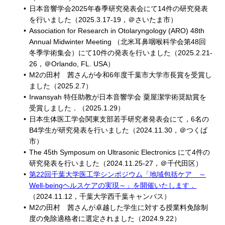
日本音響学会2025年春季研究発表会にて14件の研究発表
を行いました（2025.3.17-19，＠さいたま市）
Association for Research in Otolaryngology (ARO) 48th
Annual Midwinter Meeting （北米耳鼻咽喉科学会第48回
冬季学術集会）にて10件の発表を行いました（2025.2.21-
26，＠Orlando, FL. USA）
M2の田村 茜さんが令和6年度千葉市大学市長賞を受賞し
ました（2025.2.7）
Irwansyah 特任助教が日本音響学会 粟屋潔学術奨励賞を
受賞しました．（2025.1.29）
日本生体医工学会関東支部若手研究者発表会にて，6名の
B4学生が研究発表を行いました（2024.11.30，＠つくば
市）
The 45th Symposum on Ultrasonic Electronics にて4件の
研究発表を行いました（2024.11.25-27，＠千代田区）
第22回千葉大学医工学シンポジウム「地域包括ケア ～
Well-beingヘルスケアの実現～」を開催いたします．
（2024.11.12，千葉大学西千葉キャンパス）
M2の田村 茜さんが卓越した学生に対する授業料免除制
度の免除適格者に選定されました（2024.9.22）