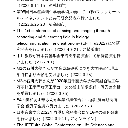
（2022.6.14-15，＠札幌市）
第95回日本産業衛生学会学術大会にて，(株)フリッカーヘ
ルスマネジメントと共同研究発表を行いました
（2022.5.25-28，＠高知市）
The 1st conference of sensing and imaging through
scattering and fluctuating field in biology,
telecommunication, and astronomy (SI-Thru2022) にて研
究発表を行いました（2022.4.9-21，＠横浜市）
中川教授が日本音響学会東海支部講演会にて招待講演を行
いました（2022.4.1）
M2の石川大夢さんが学業成績優秀につき大学院融合理工
学府長より表彰を受けました（2022.3.25）
M2の石川大夢さんが2020年度千葉大学大学院融合理工学
府基幹工学専攻医工学コースの博士前期課程・優秀論文賞
を受賞しました（2022.3.25）
B4の美和あす華さんが学業成績優秀につき計測自動制御
学会 優秀学生賞を受けました（2022.3.23）
日本音響学会2022年春季研究発表会にて16件の研究発表
を行いました（2022.3.9-11，＠オンライン）
The IEEE 4th Global Conference on Life Sciences and