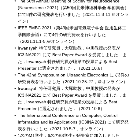
The 50th Annual Meeting of Sociey for Neuroscience
(Neuroscience 2021)（第50回北米神経科学会 学術集会）
にて8件の研究発表を行いました（2021.11.8-11,＠オンラ
イン）
IEEE EMBC 2021（第43回米国電気電子学会 医用生体工
学国際会議）にて4件の研究発表を行いました
（2021.11.1-5,＠オンライン）
Irwansyah 特任研究員．大塚助教，中川教授の発表が
IC3INA2021 にて Best Paper Award を受賞しました．ま
た，Irwansyah 特任研究員が聴衆の投票による Best
Presenter に選定されました．（2021.10.6）
The 42nd Symposum on Ultrasonic Electronics にて3件の
研究発表を行いました（2021.10.25-27，＠オンライン）
Irwansyah 特任研究員．大塚助教，中川教授の発表が
IC3INA2021 にて Best Paper Award を受賞しました．ま
た，Irwansyah 特任研究員が聴衆の投票による Best
Presenter に選定されました．（2021.10.6）
The International Conference on Computer, Control,
Informatics and its Applications (IC3INA 2021) にて研究発
表を行いました（2021.10.5-7，オンライン）
1名のM1学生，6名のB3学生が研究室に加入しました