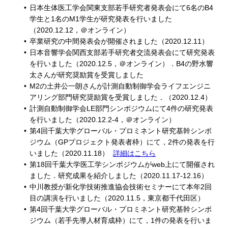
日本生体医工学会関東支部若手研究者発表会にて6名のB4
学生と1名のM1学生が研究発表を行いました
（2020.12.12，＠オンライン）
卒業研究の中間発表会が開催されました（2020.12.11）
日本音響学会関西支部若手研究者交流発表会にて研究発表
を行いました（2020.12.5，＠オンライン）．B4の野水響
太さんが研究奨励賞を受賞しました
M2の土井公一朗さんが計測自動制御学会ライフエンジニ
アリング部門研究奨励賞を受賞しました．（2020.12.4）
計測自動制御学会LE部門シンポジウムにて4件の研究発表
を行いました（2020.12.2-4，＠オンライン）
第4回千葉大学グローバル・プロミネント研究基幹シンポ
ジウム（GPプロジェクト発表者枠）にて，2件の発表を行
いました（2020.11.18）
詳細はこちら
第18回千葉大学医工学シンポジウムがweb上にて開催され
ました．研究成果を紹介しました（2020.11.17-12.16）
中川教授が新化学技術推進協会技術セミナーにて本年2回
目の講演を行いました（2020.11.5，東京都千代田区）
第4回千葉大学グローバル・プロミネント研究基幹シンポ
ジウム（若手先導人材育成枠）にて，1件の発表を行いま