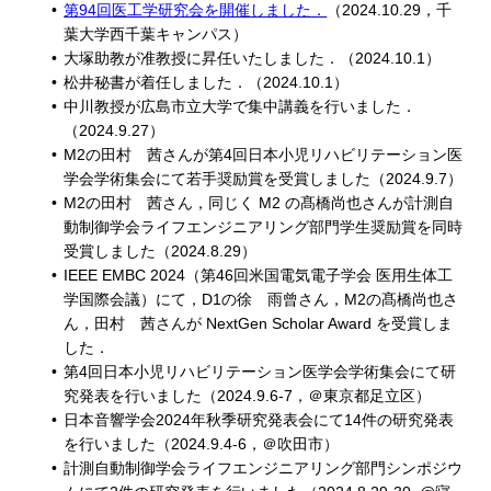
第94回医工学研究会を開催しました．
（2024.10.29，千
葉大学西千葉キャンパス）
大塚助教が准教授に昇任いたしました．（2024.10.1）
松井秘書が着任しました．（2024.10.1）
中川教授が広島市立大学で集中講義を行いました．
（2024.9.27）
M2の田村 茜さんが第4回日本小児リハビリテーション医
学会学術集会にて若手奨励賞を受賞しました（2024.9.7）
M2の田村 茜さん，同じく M2 の髙橋尚也さんが計測自
動制御学会ライフエンジニアリング部門学生奨励賞を同時
受賞しました（2024.8.29）
IEEE EMBC 2024（第46回米国電気電子学会 医用生体工
学国際会議）にて，D1の徐 雨曾さん，M2の髙橋尚也さ
ん，田村 茜さんが NextGen Scholar Award を受賞しま
した．
第4回日本小児リハビリテーション医学会学術集会にて研
究発表を行いました（2024.9.6-7，＠東京都足立区）
日本音響学会2024年秋季研究発表会にて14件の研究発表
を行いました（2024.9.4-6，＠吹田市）
計測自動制御学会ライフエンジニアリング部門シンポジウ