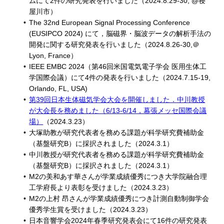
ムにて2件の研究発表を行いました（2024.8.29-30, @寝
屋川市）
The 32nd European Signal Processing Conference
(EUSIPCO 2024) にて，脳磁界・脳波データの解析手法の
開発に関する研究発表を行いました（2024.8.26-30,＠
Lyon, France）
IEEE EMBC 2024（第46回米国電気電子学会 医用生体工
学国際会議）にて4件の発表を行いました（2024.7.15-19,
Orlando, FL, USA)
第39回日本生体磁気学会大会を開催しました．中川教授
が大会長を務めました（6/13-6/14，幕張メッセ国際会議
場）
（2024.3.23）
大塚助教が研究代表者を務める課題が科学研究費補助金
（基盤研究B）に採択されました（2024.3.1）
中川教授が研究代表者を務める課題が科学研究費補助金
（基盤研究B）に採択されました（2024.3.1）
M2の美和あす華さんが学業成績優秀につき大学院融合理
工学府長より表彰を受けました（2024.3.23）
M2の上村 昂さんが学業成績優秀につき計測自動制御学会
優秀学生賞を受けました（2024.3.23）
日本音響学会2024年春季研究発表会にて16件の研究発表