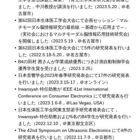
ました．中川教授が講演を行いました（2023.5.20，＠名
古屋市）
第62回日本生体医工学会大会にて企画セッション「マル
チモーダル脳情報研究の最前線 ～基礎から応用まで～」
（実社会におけるマルチモーダル脳情報応用技術研究会)
を開催しました（2023.5.19，＠名古屋市）
第62回日本生体医工学会大会にて5件の研究発表を行いま
した（2022.5.18-5.20，＠名古屋市）
B4の田村 茜さんが学業成績優秀につき計測自動制御学会
優秀学生賞を受けました（2023.3.25）
日本音響学会2023年春季研究発表会にて17件の研究発表
を行いました（2023.3.15-17，＠オンライン）
Irwansyah 特任助教が IEEE 41st International
Conference on Consumer Electronics にて研究発表を行
いました（2023.1.6-8，＠Las Vegas, USA）
日本生体医工学会関東支部若手研究者発表会にて，
Irwansyah 特任助教および6名のB4学生が研究発表を行い
ました（2022.12.10，＠東京都文京区）
The 42nd Symposum on Ultrasonic Electronics にて4件の
研究発表を行いました（2022.11.7-9，＠京都市）