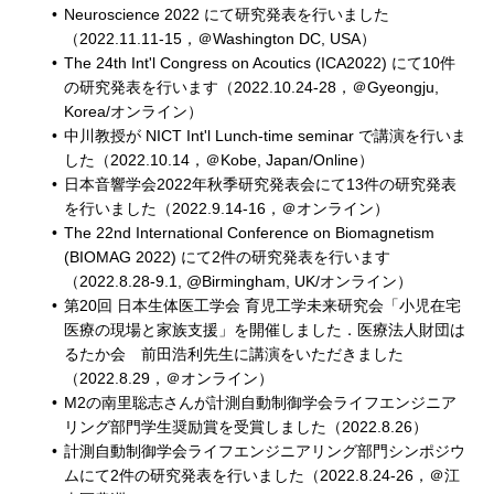
Neuroscience 2022 にて研究発表を行いました
（2022.11.11-15，＠Washington DC, USA）
The 24th Int'l Congress on Acoutics (ICA2022) にて10件
の研究発表を行います（2022.10.24-28，＠Gyeongju,
Korea/オンライン）
中川教授が NICT Int'l Lunch-time seminar で講演を行いま
した（2022.10.14，＠Kobe, Japan/Online）
日本音響学会2022年秋季研究発表会にて13件の研究発表
を行いました（2022.9.14-16，＠オンライン）
The 22nd International Conference on Biomagnetism
(BIOMAG 2022) にて2件の研究発表を行います
（2022.8.28-9.1, @Birmingham, UK/オンライン）
第20回 日本生体医工学会 育児工学未来研究会「小児在宅
医療の現場と家族支援」を開催しました．医療法人財団は
るたか会 前田浩利先生に講演をいただきました
（2022.8.29，＠オンライン）
M2の南里聡志さんが計測自動制御学会ライフエンジニア
リング部門学生奨励賞を受賞しました（2022.8.26）
計測自動制御学会ライフエンジニアリング部門シンポジウ
ムにて2件の研究発表を行いました（2022.8.24-26，＠江