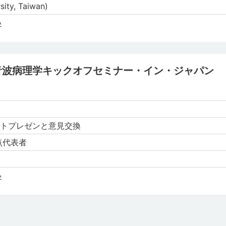
ity, Taiwan)
い
音波病理学キックオフセミナー・イン・ジャパン
トプレゼンと意⾒交換
点代表者
い