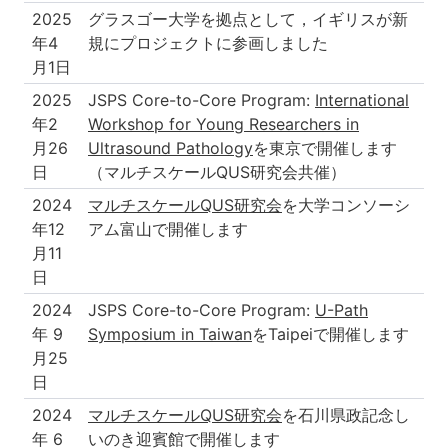
2025
グラスゴー大学を拠点として，イギリスが新
年4
規にプロジェクトに参画しました
月1日
2025
JSPS Core-to-Core Program:
International
年2
Workshop for Young Researchers in
月26
Ultrasound Pathology
を東京で開催します
日
（マルチスケールQUS研究会共催）
2024
マルチスケールQUS研究会
を大学コンソーシ
年12
アム富山で開催します
月11
日
2024
JSPS Core-to-Core Program:
U-Path
年 9
Symposium in Taiwan
をTaipeiで開催します
月25
日
2024
マルチスケールQUS研究会
を石川県政記念し
年 6
いのき迎賓館で開催します