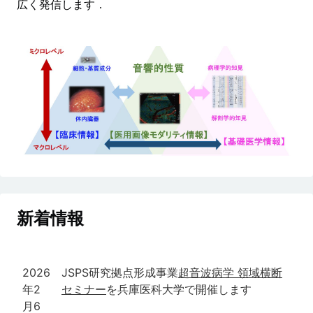
広く発信します．
新着情報
2026
JSPS研究拠点形成事業
超音波病学 領域横断
年2
セミナー
を兵庫医科大学で開催します
月6