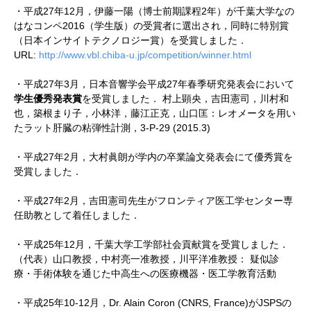
・平成27年12月，伊藤一陽（博士前期課程2年）が千葉大学なの
はなコンペ2016（学生版）の受賞者に選出され，同時に特別賞
（日本インサイトテクノロジー賞）を受賞しました．
URL:
http://www.vbl.chiba-u.jp/competition/winner.html
・平成27年3月，日本音響学会平成27年春季研究発表会において
学生優秀発表賞
を受賞しました． 村上顕央，吉田憲司，川村和
也，築根まり子，小林洋，藤江正克，山口匡：レオメータを用い
たラット肝臓の粘弾性計測，3-P-29 (2015.3)
・平成27年2月，大村眞朗が学内の卒業論文発表会にて優秀賞を
受賞しました．
・平成27年2月，吉田憲司先生がフロンティア医工学センター専
任助教として着任しました．
・平成25年12月，千葉大学工学部社会貢献賞を受賞しました．
（代表）山口教授，中村亮一准教授，川平洋准教授： 疑似診
療・手術体験を通じた中高生への医療機器・医工学教育活動
・平成25年10-12月，Dr. Alain Coron (CNRS, France)がJSPSの