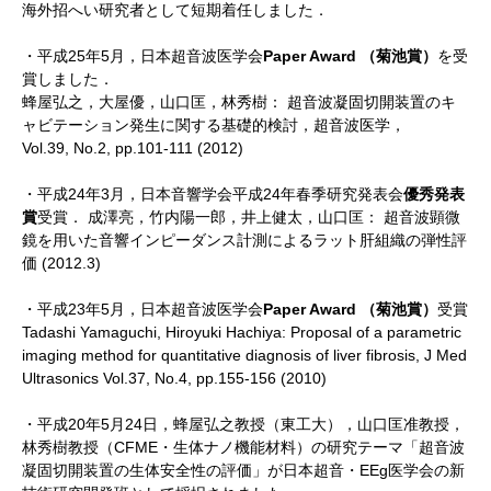
海外招へい研究者として短期着任しました．
・平成25年5月，日本超音波医学会
Paper Award （菊池賞）
を受
賞しました．
蜂屋弘之，大屋優，山口匡，林秀樹： 超音波凝固切開装置のキ
ャビテーション発生に関する基礎的検討，超音波医学，
Vol.39, No.2, pp.101-111 (2012)
・平成24年3月，日本音響学会平成24年春季研究発表会
優秀発表
賞
受賞． 成澤亮，竹内陽一郎，井上健太，山口匡： 超音波顕微
鏡を用いた音響インピーダンス計測によるラット肝組織の弾性評
価 (2012.3)
・平成23年5月，日本超音波医学会
Paper Award （菊池賞）
受賞
Tadashi Yamaguchi, Hiroyuki Hachiya: Proposal of a parametric
imaging method for quantitative diagnosis of liver fibrosis, J Med
Ultrasonics Vol.37, No.4, pp.155-156 (2010)
・平成20年5月24日，蜂屋弘之教授（東工大），山口匡准教授，
林秀樹教授（CFME・生体ナノ機能材料）の研究テーマ「超音波
凝固切開装置の生体安全性の評価」が日本超音・EEg医学会の新