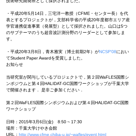
技術研究開発班として採択されました。
・平成20年5月14日，三宅洋一教授（CFME・センター長）を代
表とするプロジェクトが，文部科学省の平成20年度都市エリア産
学官連携促進事業（発展型）として採択されました。山口は5つ
のサブテーマのうち超音波計測分野のリーダーとして参加しま
す。
・平成20年3月8日，青木雅実（博士前期2年）が
NCSP'08
におい
てStudent Paper Awardを受賞しました。
お知らせ
当研究室が関与しているプロジェクトで，第２回WaFLES国際シ
ンポジウムと第４回HALIDAT-GC国際ワークショップが千葉大学
で開催されます． 是非ご参加ください．
第２回WaFLES国際シンポジウムおよび第４回HALIDAT-GC国際
ワークショップ
日時：2015年3月6日(金) 8:50 ~ 17:30
場所：千葉大学けやき会館
URL：
http://www.cfme.chiba-u.jp/~wafles/event.html