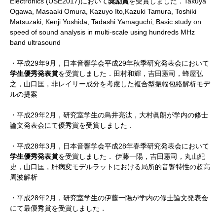
Electronics (USE2017)において
奨励賞
を受賞しました．Takuya
Ogawa, Masaaki Omura, Kazuyo Ito,Kazuki Tamura, Toshiki
Matsuzaki, Kenji Yoshida, Tadashi Yamaguchi, Basic study on
speed of sound analysis in multi-scale using hundreds MHz
band ultrasound
・平成29年9月，日本音響学会平成29年秋季研究発表会において
学生優秀発表賞
を受賞しました．田村和輝，吉田憲司，蜂屋弘
之，山口匡，非レイリー成分を考慮した複合型振幅包絡解析モデ
ルの提案
・平成29年2月，研究室学生の鳥井亮汰，大村眞朗が学内の修士
論文発表会にて優秀賞を受賞しました．
・平成28年3月，日本音響学会平成28年春季研究発表会において
学生優秀発表賞
を受賞しました． 伊藤一陽，吉田憲司，丸山紀
史，山口匡，肝病変モデルラットにおける局所的音響特性の超高
周波解析
・平成28年2月，研究室学生の伊藤一陽が学内の修士論文発表会
にて最優秀賞を受賞しました．