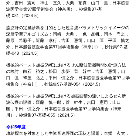
介，吉田 憲司，神山 直久，大栗 拓真，山口 匡，日本超音
波医学会第97回学術集会（神奈川），抄録集97-基
礎-031（2024.5）
脂肪肝の定量診断を目的とした超音波パラメトリックイメージの
深層学習アルゴリズム：岡崎 大典，一色 晶帆，岡本 尚之，
藤原 希彩子，近藤 孝行，吉田 憲司，山口 匡，平田 慎之
介，日本超音波医学会第97回学術集会（神奈川），抄録集97-基
礎-049（2024.5）
機械的バースト加振SWEにおけるせん断波伝搬時間の計測方法
の検討：白石 裕之，松田 歩夢，菅 幹生，吉田 憲司，山
口 匡，蜂屋 弘之，平田 慎之介，日本超音波医学会第97回学
術集会（神奈川），抄録集97-基礎-054（2024.5）
機械的バースト加振SWEにおける加振面積の違いによるせん断
波伝搬の評価：齋藤 慎一郎，菅 幹生，吉田 憲司，山口
匡，平田 慎之介，日本超音波医学会第97回学術集会（神奈
川），抄録集97-基礎-055（2024.5）
令和5年度
凍結標本を対象とした生体音速評価の現状と課題：本郷 玄太，