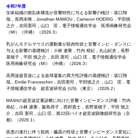
令和7年度
生体組織の散乱体構造が音響特性に与える影響の検討：坂口翔
哉，長岡未唯，Jonathan MAMOU，Cameron HOERIG，平田慎
之介，吉田憲司，山口 匡，電子情報通信学会 医用画像研究会
（MI）（沖縄）（2026.3）
乳がんモデルマウスの運動量が筋肉性状と音響インピ－ダンスに
与える影響の基礎検討：小林 遼乗，竹内 裕紀，丸山紀史，長野
菜穂子，平田 慎之介，吉田 憲司，山口 匡，電子情報通信学会
医用画像研究会（MI）（沖縄）（2026.3）
高周波超音波による血球凝集の異方性評価の基礎検討：坂口翔
哉，Emilie Franceschini，吉田憲司，平田慎之介，山口 匡，電
子情報通信学会 超音波研究会 (US) （東京）（2026.2）
MASHの超音波定量診断に向けた音響インピーダンス評価：竹内
裕紀，小林 遼乗，飯島尋子，西村貴士，長野菜穂子，平田 慎之
介，吉田 憲司，山口 匡，第22回バイオ超音波顕微鏡研究会（京
都）（2026.1）
疾患の進行に伴う筋肉・臓器の性状と音響インピーダンス変化に