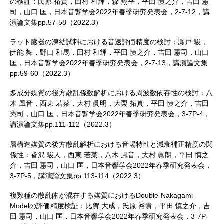
の検証：氏原 裕貴，田村 和輝，森 翔平，平田 慎之介，吉田 憲
司，山口 匡，日本音響学会2022年春季研究発表会，2-7-12，講
演論文集pp.57-58（2022.3）
ラット臓器の凍結試料における音速評価精度の検討：瀬戸 駿，
伊能 舞，野口 和馬，田村 和輝，平田 慎之介，吉田 憲司，山口
匡，日本音響学会2022年春季研究発表会，2-7-13，講演論文集
pp.59-60（2022.3）
多成分媒質の後方散乱係数解析における周波数依存性の検討：八
木 風音，西東 若菜，大村 眞明，大栗 拓真，平田 慎之介，吉田
憲司，山口 匡，日本音響学会2022年春季研究発表会，3-7P-4，
講演論文集pp.111-112（2022.3）
層構造媒質の後方散乱解析における音場特性と減衰補正精度の関
係性：沓沢 駿人，西東 若菜，八木 風音，大村 眞朗，平田 慎之
介，吉田 憲司，山口 匡，日本音響学会2022年春季研究発表会，
3-7P-5，講演論文集pp.113-114（2022.3）
複数種の散乱体が混在する媒質におけるDouble-Nakagami
Modelの評価精度検証：比賀 大成，氏原 裕貴，平田 慎之介，吉
田 憲司，山口 匡，日本音響学会2022年春季研究発表会，3-7P-