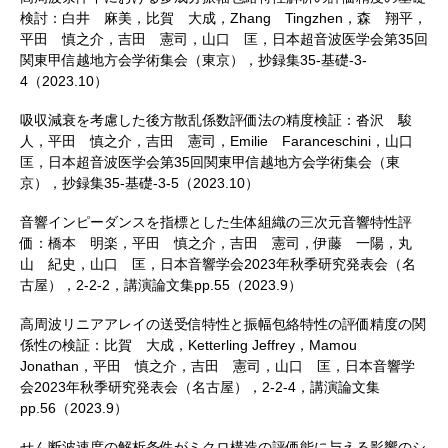
検討：白井 麻美，比賀 大成，Zhang Tingzhen，森 翔平，
平田 慎之介，吉田 憲司，山口 匡，日本超音波医学会第35回
関東甲信越地方会学術集会（東京），抄録集35-基礎-3-
4（2023.10）
吸収減衰を考慮した後方散乱係数評価法の精度検証：沓沢 駿
人，平田 慎之介，吉田 憲司，Emilie Faranceschini，山口
匡，日本超音波医学会第35回関東甲信越地方会学術集会（東
京），抄録集35-基礎-3-5（2023.10）
音響インピーダンスを指標とした生体組織の三次元音響特性評
価：橋本 明楽，平田 慎之介，吉田 憲司，伊藤 一陽，丸
山 紀史，山口 匡，日本音響学会2023年秋季研究発表会（名
古屋），2-2-2，講演論文集pp.55（2023.9）
高周波リニアアレイの送受信特性と振幅包絡特性の評価精度の関
係性の検証：比賀 大成，Ketterling Jeffrey，Mamou
Jonathan，平田 慎之介，吉田 憲司，山口 匡，日本音響学
会2023年秋季研究発表会（名古屋），2-2-4，講演論文集
pp.56（2023.9）
せん断波速度の解析条件がミクロ構造の評価能に与える影響のシ