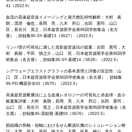
41（2022.6）
血流の高速超音波イメージングと後方散乱特性解析：大村 眞
朗，茂澄 倫也，長岡 亮，八木 邦公，吉田 憲司，山口
匡，長谷川 英之，日本超音波医学会第95回学術集会（名古
屋），抄録集95-SY-基礎13（S527）（2022.5）
リンパ管の可視化に適した造影超音波法の提案：吉田 憲司，大
村 眞朗，平田 慎之介，山口 匡，日本超音波医学会第95回学
術集会（名古屋），抄録集95-SY-基礎14（S528）（2022.5）
シアウェーブエラストグラフィの基本原理と評価の安定性：山
口 匡，日本超音波医学会第95回学術集会（名古屋），抄録集
95-PD-機器安全02（S570）（2022.5）
高速超音波断層法による血液レオロジーの可視化と赤血球・血小
板凝集評価：大村 眞朗，長岡 亮，八木 邦公，吉田 憲司，
山口 匡，長谷川 英之，日本超音波医学会第95回学術集会（名
古屋），抄録集95-奨励賞-基礎03（S576）（2022.5）
筋組織の長軸・短軸におけるせん断波伝搬のシミュレーション検
証：大里 晃大，平田 慎之介，大栗 拓真，神山 直久，吉