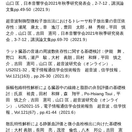
山口 匡，日本音響学会2021年秋季研究発表会，2-7-12，講演論
文集pp.49-50（2021.9）
超音波制御型微粒子放出法におけるトレーサ粒子放出量の音圧依
存性：瀬尾 康太，章 逸汀，豊田 太郎，林 秀樹，平田 慎
之介，山口 匡，吉田 憲司，日本音響学会2021年秋季研究発表
会，3-7-12，講演論文集pp.69-70（2021.9）
ラット臓器の音速の周波数依存性に関する基礎検討：伊能 舞，
野口 和馬，瀬戸 駿，大村 眞朗，田村 和輝，平田 慎之
介，吉田 憲司，山口 匡，超音波研究会（オンライン），
US2021-32，電子情報通信学会技術報告 超音波，信学技報，
Vol.121(163)，pp.26-30（2021.8）
振幅包絡特性解析による臓器中の線維と脂肪の弁別評価の基礎検
討：氏原 裕貴，田村 和輝，森 翔平，Po-Hsiang Tsui，平
田 慎之介，吉田 憲司，山口 匡，超音波研究会（オンライ
ン），US2021-15，電子情報通信学会技術報告 超音波，信学技
報，Vol.121(67)，pp.41-44（2021.6）
散乱特性解析による静脈血評価と微小血栓検出に向けた基礎検
討：大村 眞朗，長岡 亮，茂澄 倫也，八木 邦公，吉田 憲