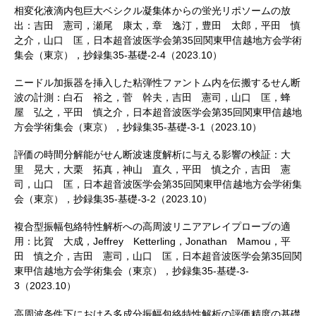
相変化液滴内包巨大ベシクル凝集体からの蛍光リポソームの放
出：吉田 憲司，瀬尾 康太，章 逸汀，豊田 太郎，平田 慎
之介，山口 匡，日本超音波医学会第35回関東甲信越地方会学術
集会（東京），抄録集35-基礎-2-4（2023.10）
ニードル加振器を挿入した粘弾性ファントム内を伝搬するせん断
波の計測：白石 裕之，菅 幹夫，吉田 憲司，山口 匡，蜂
屋 弘之，平田 慎之介，日本超音波医学会第35回関東甲信越地
方会学術集会（東京），抄録集35-基礎-3-1（2023.10）
評価の時間分解能がせん断波速度解析に与える影響の検証：大
里 晃大，大栗 拓真，神山 直久，平田 慎之介，吉田 憲
司，山口 匡，日本超音波医学会第35回関東甲信越地方会学術集
会（東京），抄録集35-基礎-3-2（2023.10）
複合型振幅包絡特性解析への高周波リニアアレイプローブの適
用：比賀 大成，Jeffrey Ketterling，Jonathan Mamou，平
田 慎之介，吉田 憲司，山口 匡，日本超音波医学会第35回関
東甲信越地方会学術集会（東京），抄録集35-基礎-3-
3（2023.10）
高周波条件下における多成分振幅包絡特性解析の評価精度の基礎