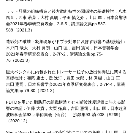
ラット肝臓の組織構造と後方散乱特性の関係性の基礎検討：八木
風音，西東 若菜，大村 眞朗，平田 慎之介，山口 匡，日本音響学
会2021年春季研究発表会，2-6-5，講演論文集pp.587-
588（2021.3）
造影剤の破壊・凝集現象がドプラ効果に及ぼす影響の基礎検討：
木戸口 哉太，大村 眞朗，山口 匡，吉田 憲司，日本音響学会
2021年春季研究発表会，2-7P-2，講演論文集pp.75-
76（2021.3）
巨大ベシクルに内包されたトレーサー粒子の放出制御法に関する
基礎検討：瀬尾 康太，章 逸汀，豊田 太郎，林 秀樹，山口 匡，
吉田 憲司，日本音響学会2021年春季研究発表会，2-7P-4，講演
論文集pp.79-80（2021.3）
FDTDを用いた脂肪肝の組織構造とせん断波速度評価に与える影
響の検証：伊藤 大貴，大栗 拓真，吉田 憲司，山口 匡，日本超音
波医学会第93回学術集会（仙台），抄録集93-消-008（S269）
（2020.12）
Shear Wave Elastographyの安定性についての考察：山口 匡，日