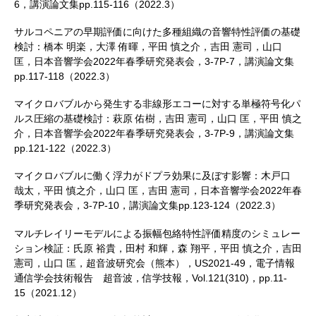
6，講演論文集pp.115-116（2022.3）
サルコペニアの早期評価に向けた多種組織の音響特性評価の基礎
検討：橋本 明楽，大澤 侑暉，平田 慎之介，吉田 憲司，山口
匡，日本音響学会2022年春季研究発表会，3-7P-7，講演論文集
pp.117-118（2022.3）
マイクロバブルから発生する非線形エコーに対する単極符号化パ
ルス圧縮の基礎検討：萩原 佑樹，吉田 憲司，山口 匡，平田 慎之
介，日本音響学会2022年春季研究発表会，3-7P-9，講演論文集
pp.121-122（2022.3）
マイクロバブルに働く浮力がドプラ効果に及ぼす影響：木戸口
哉太，平田 慎之介，山口 匡，吉田 憲司，日本音響学会2022年春
季研究発表会，3-7P-10，講演論文集pp.123-124（2022.3）
マルチレイリーモデルによる振幅包絡特性評価精度のシミュレー
ション検証：氏原 裕貴，田村 和輝，森 翔平，平田 慎之介，吉田
憲司，山口 匡，超音波研究会（熊本），US2021-49，電子情報
通信学会技術報告 超音波，信学技報，Vol.121(310)，pp.11-
15（2021.12）