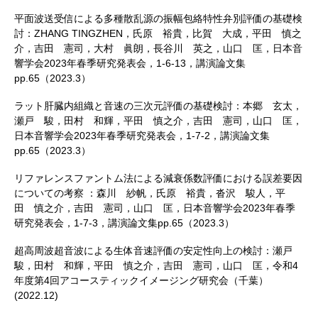
平面波送受信による多種散乱源の振幅包絡特性弁別評価の基礎検
討：ZHANG TINGZHEN，氏原 裕貴，比賀 大成，平田 慎之
介，吉田 憲司，大村 眞朗，長谷川 英之，山口 匡，日本音
響学会2023年春季研究発表会，1-6-13，講演論文集
pp.65（2023.3）
ラット肝臓内組織と音速の三次元評価の基礎検討：本郷 玄太，
瀬戸 駿，田村 和輝，平田 慎之介，吉田 憲司，山口 匡，
日本音響学会2023年春季研究発表会，1-7-2，講演論文集
pp.65（2023.3）
リファレンスファントム法による減衰係数評価における誤差要因
についての考察 ：森川 紗帆，氏原 裕貴，沓沢 駿人，平
田 慎之介，吉田 憲司，山口 匡，日本音響学会2023年春季
研究発表会，1-7-3，講演論文集pp.65（2023.3）
超高周波超音波による生体音速評価の安定性向上の検討：瀬戸
駿，田村 和輝，平田 慎之介，吉田 憲司，山口 匡，令和4
年度第4回アコースティックイメージング研究会（千葉）
(2022.12)