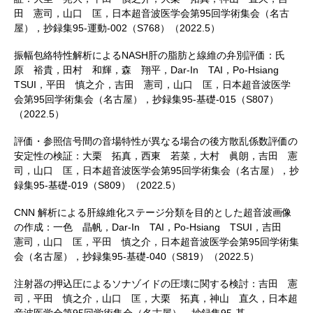
田 憲司，山口 匡，日本超音波医学会第95回学術集会（名古
屋），抄録集95-運動-002（S768）（2022.5）
振幅包絡特性解析によるNASH肝の脂肪と線維の弁別評価：氏
原 裕貴，田村 和輝，森 翔平，Dar-In TAI，Po-Hsiang
TSUI，平田 慎之介，吉田 憲司，山口 匡，日本超音波医学
会第95回学術集会（名古屋），抄録集95-基礎-015（S807）
（2022.5）
評価・参照信号間の音場特性が異なる場合の後方散乱係数評価の
安定性の検証：大栗 拓真，西東 若菜，大村 眞朗，吉田 憲
司，山口 匡，日本超音波医学会第95回学術集会（名古屋），抄
録集95-基礎-019（S809）（2022.5）
CNN 解析による肝線維化ステージ分類を目的とした超音波画像
の作成：一色 晶帆，Dar-In TAI，Po-Hsiang TSUI，吉田
憲司，山口 匡，平田 慎之介，日本超音波医学会第95回学術集
会（名古屋），抄録集95-基礎-040（S819）（2022.5）
注射器の押込圧によるソナゾイドの圧壊に関する検討：吉田 憲
司，平田 慎之介，山口 匡，大栗 拓真，神山 直久，日本超