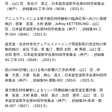
司，山口 匡，長谷川 英之，日本超音波医学会第94回学術集会
（神戸），抄録集94-工学-009（S638）（2021.5）
アニュラアレイによる後方散乱特性解析の臨床応用へ向けた基礎
検討：西東 若菜，大村 眞朗，Jeffrey KETTERLING，山口
匡，日本超音波医学会第94回学術集会（神戸），抄録集94-工
学-024（S645）（2021.5）
超音波・近赤外蛍光デュアルイメージング用造影剤の安定性の実
験的検討：金兒 千晶，章 逸汀，豊田 太郎，林 秀樹，山口 匡，
吉田 憲司，日本超音波医学会第94回学術集会（神戸），抄録集
94-工学-031（S649）（2021.5）
筋のSWV評価における骨の影響の工学的考察：山口 匡，伊
藤 大貴，大栗 拓真，神山 直久，日本超音波医学会第94回学
術集会（神戸），抄録集94-運動-002（S814）（2021.5）
後方散乱特性解析によるリンパ浮腫組織の超音波定量評価：西
東 若菜，大村 眞朗，秋田 新介，吉田 憲司，山口 匡，日
本超音波医学会第94回学術集会（神戸），抄録集94-体表・眼
科-007（S827）（2021.5）