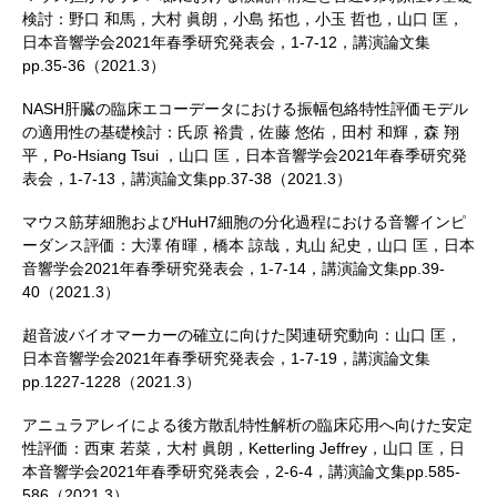
検討：野口 和馬，大村 眞朗，小島 拓也，小玉 哲也，山口 匡，
日本音響学会2021年春季研究発表会，1-7-12，講演論文集
pp.35-36（2021.3）
NASH肝臓の臨床エコーデータにおける振幅包絡特性評価モデル
の適用性の基礎検討：氏原 裕貴，佐藤 悠佑，田村 和輝，森 翔
平，Po-Hsiang Tsui ，山口 匡，日本音響学会2021年春季研究発
表会，1-7-13，講演論文集pp.37-38（2021.3）
マウス筋芽細胞およびHuH7細胞の分化過程における音響インピ
ーダンス評価：大澤 侑暉，橋本 諒哉，丸山 紀史，山口 匡，日本
音響学会2021年春季研究発表会，1-7-14，講演論文集pp.39-
40（2021.3）
超音波バイオマーカーの確立に向けた関連研究動向：山口 匡，
日本音響学会2021年春季研究発表会，1-7-19，講演論文集
pp.1227-1228（2021.3）
アニュラアレイによる後方散乱特性解析の臨床応用へ向けた安定
性評価：西東 若菜，大村 眞朗，Ketterling Jeffrey，山口 匡，日
本音響学会2021年春季研究発表会，2-6-4，講演論文集pp.585-
586（2021.3）