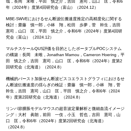
哉，長岡 未唯，平田 慎之介，吉田 憲司，山口 匡，令和6
年（2024年）度第4回研究会（富山）（2024.12）
MBE-SWVEにおけるせん断波伝搬速度推定の高精度化に関する
検討：齋藤 慎一郎，小林 翔，松田 歩夢，菅 幹生，吉田
憲司，山口 匡，平田 慎之介，令和6年（2024年）度第4回研
究会（富山）（2024.12）
マルチスケールQUS評価を目的としたポータブルPOCシステム
の構築：長岡 未唯，Jonathan Mamou，Cameron Hoering，平
田 慎之介，吉田 憲司，山口 匡，令和6年（2024年）度第2
回研究会（北海道）（2024.8）
機械的バースト加振せん断波ビスコエラストグラフィにおけるせ
ん断波伝搬速度の揺らぎの検証：齋藤 慎一郎，小林 翔，菅
幹生，吉田 憲司，山口 匡，平田 慎之介，令和6年（2024
年）度第2回研究会（北海道）（2024.8）
リンパ節腫脹モデルマウスの超音波定量解析と微細血流イメージ
ング：大村 眞朗，前田 一伎，小玉 哲也，吉田 憲司，山
口 匡，令和6年（2024年）度第2回研究会（北海道）
（2024.8）