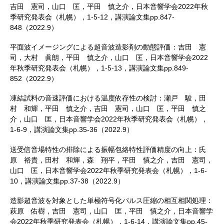
吉田 憲司，山口 匡，平田 慎之介，日本音響学会2022年秋
季研究発表会（札幌），1-5-12，講演論文集pp.847-
848（2022.9）
平面波イメージングによる超音波造影剤の動態評価：吉田 憲
司，大村 眞朗，平田 慎之介，山口 匡，日本音響学会2022
年秋季研究発表会（札幌），1-5-13，講演論文集pp.849-
852（2022.9）
凍結試料の音速評価における温度依存性の検討：瀬戸 駿，田
村 和輝，平田 慎之介，吉田 憲司，山口 匡，平田 慎之
介，山口 匡，日本音響学会2022年秋季研究発表会（札幌），
1-6-9，講演論文集pp.35-36（2022.9）
送受信音場特性の排除による振幅包絡特性評価精度の向上：氏
原 裕貴，田村 和輝，森 翔平，平田 慎之介，吉田 憲司，
山口 匡，日本音響学会2022年秋季研究発表会（札幌），1-6-
10，講演論文集pp.37-38（2022.9）
造影超音波を対象とした単極符号化パルス圧縮の相互相関処理：
萩原 佑樹，吉田 憲司，山口 匡，平田 慎之介，日本音響学
会2022年秋季研究発表会（札幌），1-6-14，講演論文集pp.45-