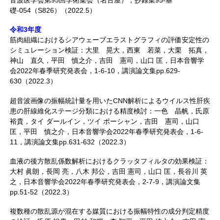
音波医学会第95回学術集会（名古屋），抄録集95-基
礎-054（S826）（2022.5）
令和3年度
筋肉組織におけるシアウェーブエラストグラフィの評価安定性の
シミュレーション検証：大里 晃大，西東 若菜，大栗 拓真，
神山 直久，平田 慎之介，吉田 憲司，山口 匡，日本音響学
会2022年春季研究発表会，1-6-10，講演論文集pp.629-
630（2022.3）
超音波画像の振幅統計量を用いたCNN解析によるウイルス性肝疾
患の肝線維化ステージ分類における精度検討：一色 晶帆，氏原
裕貴，タイ ダールイン，ツイ ポーシャン，吉田 憲司，山口
匡，平田 慎之介，日本音響学会2022年春季研究発表会，1-6-
11，講演論文集pp.631-632（2022.3）
血液の後方散乱係数解析におけるクラッタフィルタの効果検証：
大村 眞朗，長岡 亮，八木 邦公，吉田 憲司，山口 匡，長谷川 英
之，日本音響学会2022年春季研究発表会，2-7-9，講演論文集
pp.51-52（2022.3）
複数種の散乱源が混在する媒質における振幅特性の成分判定精度