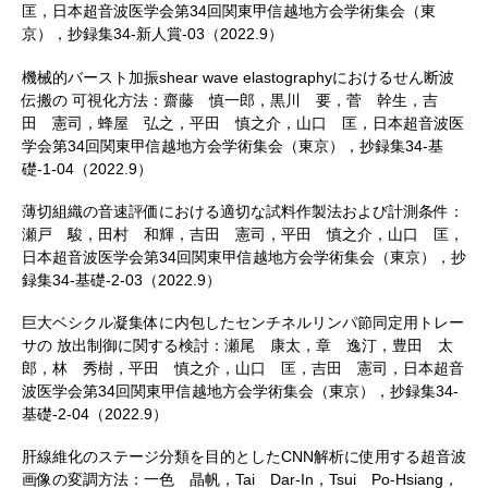
匡，日本超音波医学会第34回関東甲信越地方会学術集会（東
京），抄録集34-新人賞-03（2022.9）
機械的バースト加振shear wave elastographyにおけるせん断波
伝搬の 可視化方法：齋藤 慎一郎，黒川 要，菅 幹生，吉
田 憲司，蜂屋 弘之，平田 慎之介，山口 匡，日本超音波医
学会第34回関東甲信越地方会学術集会（東京），抄録集34-基
礎-1-04（2022.9）
薄切組織の音速評価における適切な試料作製法および計測条件：
瀬戸 駿，田村 和輝，吉田 憲司，平田 慎之介，山口 匡，
日本超音波医学会第34回関東甲信越地方会学術集会（東京），抄
録集34-基礎-2-03（2022.9）
巨大ベシクル凝集体に内包したセンチネルリンパ節同定用トレー
サの 放出制御に関する検討：瀬尾 康太，章 逸汀，豊田 太
郎，林 秀樹，平田 慎之介，山口 匡，吉田 憲司，日本超音
波医学会第34回関東甲信越地方会学術集会（東京），抄録集34-
基礎-2-04（2022.9）
肝線維化のステージ分類を目的としたCNN解析に使用する超音波
画像の変調方法：一色 晶帆，Tai Dar-In，Tsui Po-Hsiang，