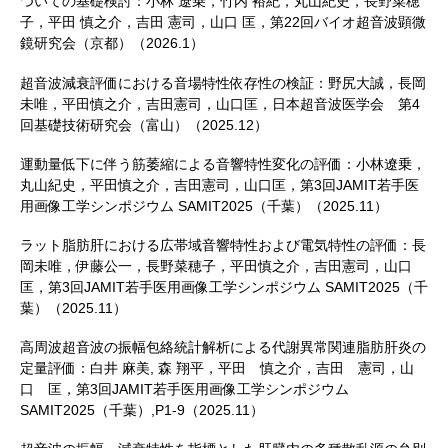
ついての基礎検討：小林 遼乗，竹内 裕紀，丸山紀史，長野菜穂
子，平田 慎之介，吉田 憲司，山口 匡，第22回バイオ超音波顕微
鏡研究会（京都）（2026.1）
超音波減衰評価における音場特性依存性の検証：野尻大誠，長岡
未唯，平田慎之介，吉田憲司，山口匡，日本超音波医学会 第4
回基礎技術研究会（富山）（2025.12）
運動量低下に伴う筋萎縮による音響特性変化の評価：小林遼乗，
丸山紀史，平田慎之介，吉田憲司，山口匡，第3回JAMIT若手医
用画像工学シンポジウム SAMIT2025（千葉）（2025.11）
ラット脂肪肝における広帯域音響特性および電気特性の評価：長
岡未唯，伊藤公一，長野菜穂子，平田慎之介，吉田憲司，山口
匡，第3回JAMIT若手医用画像工学シンポジウム SAMIT2025（千
葉）（2025.11）
高周波超音波の振幅包絡統計解析による代謝異常関連脂肪肝炎の
定量評価：白井 麻美, 森 翔平，平田 慎之介，吉田 憲司，山
口 匡，第3回JAMIT若手医用画像工学シンポジウム
SAMIT2025（千葉）,P1-9（2025.11）