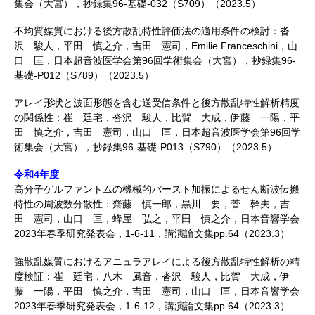
集会（大宮），抄録集96-基礎-032（S709）（2023.5）
不均質媒質における後方散乱特性評価法の適用条件の検討：沓
沢 駿人，平田 慎之介，吉田 憲司，Emilie Franceschini，山
口 匡，日本超音波医学会第96回学術集会（大宮），抄録集96-
基礎-P012（S789）（2023.5）
アレイ形状と波面形態を含む送受信条件と後方散乱特性解析精度
の関係性：崔 廷宅，沓沢 駿人，比賀 大成，伊藤 一陽，平
田 慎之介，吉田 憲司，山口 匡，日本超音波医学会第96回学
術集会（大宮），抄録集96-基礎-P013（S790）（2023.5）
令和4年度
高分子ゲルファントムの機械的バースト加振によるせん断波伝搬
特性の周波数分散性：齋藤 慎一郎，黒川 要，菅 幹夫，吉
田 憲司，山口 匡，蜂屋 弘之，平田 慎之介，日本音響学会
2023年春季研究発表会，1-6-11，講演論文集pp.64（2023.3）
強散乱媒質におけるアニュラアレイによる後方散乱特性解析の精
度検証：崔 廷宅，八木 風音，沓沢 駿人，比賀 大成，伊
藤 一陽，平田 慎之介，吉田 憲司，山口 匡，日本音響学会
2023年春季研究発表会，1-6-12，講演論文集pp.64（2023.3）