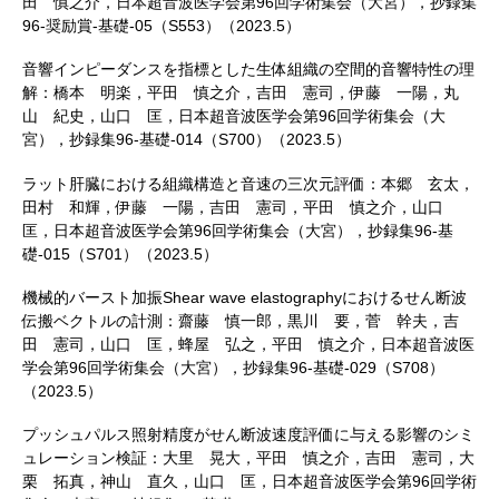
田 慎之介，日本超音波医学会第96回学術集会（大宮），抄録集
96-奨励賞-基礎-05（S553）（2023.5）
音響インピーダンスを指標とした生体組織の空間的音響特性の理
解：橋本 明楽，平田 慎之介，吉田 憲司，伊藤 一陽，丸
山 紀史，山口 匡，日本超音波医学会第96回学術集会（大
宮），抄録集96-基礎-014（S700）（2023.5）
ラット肝臓における組織構造と音速の三次元評価：本郷 玄太，
田村 和輝，伊藤 一陽，吉田 憲司，平田 慎之介，山口
匡，日本超音波医学会第96回学術集会（大宮），抄録集96-基
礎-015（S701）（2023.5）
機械的バースト加振Shear wave elastographyにおけるせん断波
伝搬ベクトルの計測：齋藤 慎一郎，黒川 要，菅 幹夫，吉
田 憲司，山口 匡，蜂屋 弘之，平田 慎之介，日本超音波医
学会第96回学術集会（大宮），抄録集96-基礎-029（S708）
（2023.5）
プッシュパルス照射精度がせん断波速度評価に与える影響のシミ
ュレーション検証：大里 晃大，平田 慎之介，吉田 憲司，大
栗 拓真，神山 直久，山口 匡，日本超音波医学会第96回学術