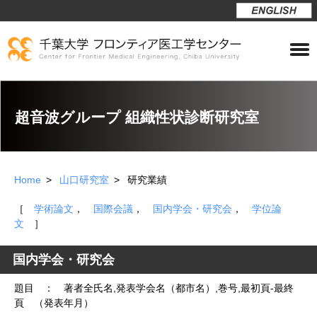
超音波グループ 組織性状診断研究室
Home
山口研究室
研究業績
［
学術論文
，
国際会議
，
国内学会・研究会
，
学位論
文
］
国内学会・研究会
題目 ： 著者全氏名,発表学会名（都市名）,巻号,最初頁-最終
頁 （発表年月）