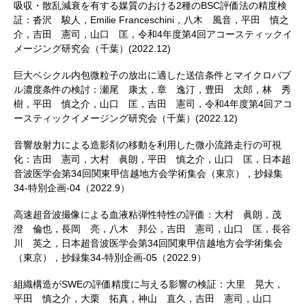
吸収・散乱減衰を有する媒質のおける2種のBSC評価法の精度検
証：沓沢 駿人，Emilie Franceschini，八木 風音，平田 慎之
介，吉田 憲司，山口 匡，令和4年度第4回アコースティックイ
メージング研究会（千葉）(2022.12)
巨大ベシクル内包微粒子の放出に適した送信条件とマイクロバブ
ル濃度条件の検討：瀬尾 康太，章 逸汀，豊田 太郎，林 秀
樹，平田 慎之介，山口 匡，吉田 憲司，令和4年度第4回アコ
ースティックイメージング研究会（千葉）(2022.12)
音響放射力による造影剤の移動を利用した微小流路走行の可視
化：吉田 憲司，大村 眞朗，平田 慎之介，山口 匡，日本超
音波医学会第34回関東甲信越地方会学術集会（東京），抄録集
34-特別企画-04（2022.9）
高速超音波撮像による血液粘弾性特性の評価：大村 眞朗，茂
澄 倫也，長岡 亮，八木 邦公，吉田 憲司，山口 匡，長谷
川 英之，日本超音波医学会第34回関東甲信越地方会学術集会
（東京），抄録集34-特別企画-05（2022.9）
組織構造がSWEの評価精度に与える影響の検証：大里 晃大，
平田 慎之介，大栗 拓真，神山 直久，吉田 憲司，山口