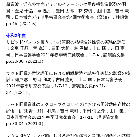
超音波・近赤外蛍光デュアルイメージング用多機能造影剤の開
発：金兒 千晶，章 逸汀，豊田 太郎，林 秀樹，山口 匡，吉田 憲
司，日本蛍光ガイド手術研究会第4回学術集会（高知），抄録集
pp.45（2021.5）
令和2年度
リピッドバブルを覆うリン脂質膜の粘弾性的性質の実験的評価
：金兒 千晶，章 逸汀，豊田 太郎，林 秀樹，山口 匡，吉田 憲
司，日本音響学会2021年春季研究発表会，1-7-4，講演論文集
pp.29-30（2021.3）
ラット肝臓の音速評価における組織構造と試料作製法の影響の検
討：瀬戸 駿，野口 和馬，吉田 憲司，山口 匡，日本音響学会
2021年春季研究発表会，1-7-10，講演論文集pp.31-
32（2021.3）
ラット肝臓音速のミクロ－マクロサイズにおける周波数依存性の
評価：伊能 舞，野口 和馬，吉田 憲司，平田 慎之介，山口 匡，
日本音響学会2021年春季研究発表会，1-7-11，講演論文集
pp.33-34（2021.3）
マウス担がんリンパ節における散乱体構造と音速の関係性の基礎