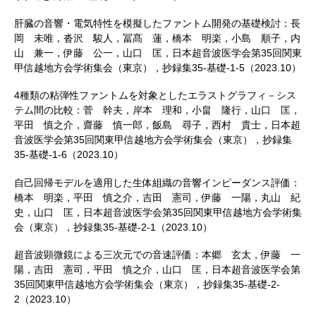
肝臓の音響・電気特性を模擬したファントム開発の基礎検討：長
岡 未唯，沓沢 駿人，冨髙 蓮，橋本 明楽，小島 順子，内
山 兼一，伊藤 公一，山口 匡，日本超音波医学会第35回関東
甲信越地方会学術集会（東京），抄録集35-基礎-1-5（2023.10）
4種類の粘弾性ファントムを対象としたエラストグラフィ－シス
テム間の比較：菅 幹夫，岸本 理和，小畠 隆行，山口 匡，
平田 慎之介，齋藤 慎一郎，飯島 尋子，西村 貴士，日本超
音波医学会第35回関東甲信越地方会学術集会（東京），抄録集
35-基礎-1-6（2023.10）
自己回帰モデルを適用した生体組織の音響インピーダンス評価：
橋本 明楽，平田 慎之介，吉田 憲司，伊藤 一陽，丸山 紀
史，山口 匡，日本超音波医学会第35回関東甲信越地方会学術集
会（東京），抄録集35-基礎-2-1（2023.10）
超音波顕微鏡による三次元での音速評価：本郷 玄太，伊藤 一
陽，吉田 憲司，平田 慎之介，山口 匡，日本超音波医学会第
35回関東甲信越地方会学術集会（東京），抄録集35-基礎-2-
2（2023.10）