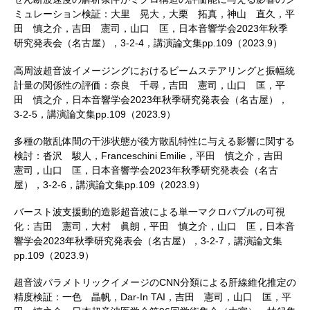
ミュレーション検証：大里 晃大，大栗 拓真，神山 直久，平
田 慎之介，吉田 憲司，山口 匡，日本音響学会2023年秋季
研究発表会（名古屋），3-2-4，講演論文集pp.109（2023.9）
高周波超音波イメージングにおけるビームステアリングと振幅統
計量の関係性の評価：奈良 千尋，吉田 憲司，山口 匡，平
田 慎之介，日本音響学会2023年秋季研究発表会（名古屋），
3-2-5，講演論文集pp.109（2023.9）
多種の散乱体間の干渉状態が後方散乱特性に与える影響に関する
検討：沓沢 駿人，Franceschini Emilie，平田 慎之介，吉田
憲司，山口 匡，日本音響学会2023年秋季研究発表会（名古
屋），3-2-6，講演論文集pp.109（2023.9）
バースト波支援動的造影超音波による単一マクロバブルの可視
化：吉田 憲司，大村 眞朗，平田 慎之介，山口 匡，日本音
響学会2023年秋季研究発表会（名古屋），3-2-7，講演論文集
pp.109（2023.9）
超音波パラメトリックイメージのCNN分類による肝線維化推定の
精度検証：一色 晶帆，Dar-In TAI，吉田 憲司，山口 匡，平