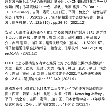
超音波画像およびその振幅統計量を用いたCNN肝線維化ステージ
分類に関する基礎検討：一色 晶帆，氏原 裕貴，Tai Dar-In，
Tsui Po-Hsiang，吉田 憲司，山口 匡，平田 慎之介，超音波研
究会（熊本），US2021-52，電子情報通信学会技術報告 超音
波，信学技報，Vol.121(310)，pp.26-30（2021.12）
安定した生体音速評価を可能とする薄切試料作製および計測プロ
トコル：瀬戸 駿，伊能 舞，野口 和馬，田村 和輝，平田 慎之
介，吉田 憲司，山口 匡，超音波研究会（熊本），US2021-57，
電子情報通信学会技術報告 超音波，信学技報，Vol.121(310)，
pp.51-55（2021.12）
FDTDによる層構造を有する媒質における横波伝搬の基礎検討：
大里 晃大，西東 若菜，大栗 拓真，神山 直久，平田 慎之
介，吉田 憲司，山口 匡，日本音響学会2021年秋季研究発表
会，2-6-4，講演論文集pp.639-640（2021.9）
層構造を持つ媒質におけるアニュラアレイでの後方散乱特性評
価：西東 若菜，大村 眞朗，大澤 侑暉，Ketterling Jeffrey，
平田 慎之介，吉田 憲司，山口 匡，日本音響学会2021年秋季
研究発表会，2-6-5，講演論文集pp.641-642（2021.9）