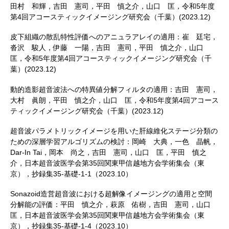
田村 和輝，吉田 憲司，平田 慎之介，山口 匡，令和5年度
第4回アコースティックイメージング研究会（千葉）(2023.12)
皮下組織の散乱特性評価へのアニュラアレイの適用：崔 廷宅，
沓沢 駿人，伊藤 一陽，吉田 憲司，平田 慎之介，山口
匡，令和5年度第4回アコースティックイメージング研究会（千
葉）(2023.12)
動的造影超音波法への特異値分解フィルタの適用：吉田 憲司，
大村 眞朗，平田 慎之介，山口 匡，令和5年度第4回アコース
ティックイメージング研究会（千葉）(2023.12)
超音波パラメトリックイメージを用いた肝線維化ステージ分類の
ための深層学習アルゴリズムの検討：岡崎 大典，一色 晶帆，
Dar-In Tai，岡本 尚之，吉田 憲司，山口 匡，平田 慎之
介，日本超音波医学会第35回関東甲信越地方会学術集会（東
京），抄録集35-基礎-1-1（2023.10）
Sonazoid造営超音波における超解像イメージングの適用と空間
分解能の評価：平田 慎之介，萩原 佑樹，吉田 憲司，山口
匡，日本超音波医学会第35回関東甲信越地方会学術集会（東
京），抄録集35-基礎-1-4（2023.10）