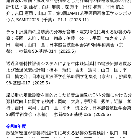
超音波の振幅・減衰特性を指標とした肝臓内の多種散乱源の弁別
評価法：張 廷楨，白井 麻美，森 翔平，田村 和輝，平田 慎之
介，吉田 憲司，山口 匡，第3回JAMIT若手医用画像工学シンポジ
ウム SAMIT2025（千葉）,P1-1（2025.11）
ラット肝臓内の脂肪滴の分布が音響・電気特性に与える影響の考
察：長岡 未唯，坂口 翔哉，伊藤 公一，平田 慎之介，吉
田 憲司，山口 匡，日本超音波医学会第98回学術集会（京
都），抄録集98-基礎-014（2025.5）
透過音響特性評価システムによる生体疑似試料の縦波伝搬速度お
よび透過減衰の計測：橋本 瑞紀，吉田 憲司，山口 匡，平
田 慎之介，日本超音波医学会第98回学術集会（京都），抄録集
98-基礎-017（2025.5）
脂肪肝の定量診断を目的とした超音波画像のCNN分類における分
類精度向上に関する検討：岡崎 大典，宇野澤 秀美，近藤 孝
行，吉田 憲司，山口 匡，平田 慎之介，日本超音波医学会第
98回学術集会（京都），抄録集98-基礎-026（2025.5）
令和6年度
散乱体密度が音響特性評価に与える影響の基礎検討：坂口 翔