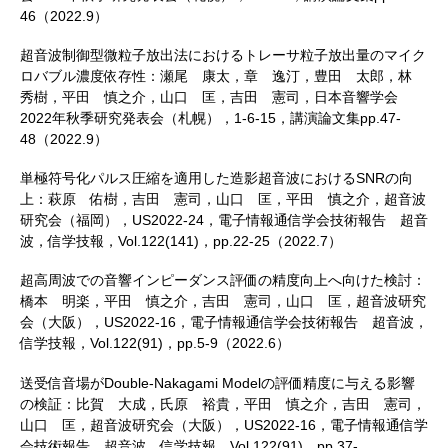
46（2022.9）
超音波制御型微粒子放出法におけるトレーサ粒子放出量のマイク
ロバブル濃度依存性：瀬尾 康太，章 逸汀，豊田 太郎，林
秀樹，平田 慎之介，山口 匡，吉田 憲司，日本音響学会
2022年秋季研究発表会（札幌），1-6-15，講演論文集pp.47-
48（2022.9）
単極符号化パルス圧縮を適用した造影超音波におけるSNRの向
上：萩原 佑樹，吉田 憲司，山口 匡，平田 慎之介，超音波
研究会（福岡），US2022-24，電子情報通信学会技術報告 超音
波，信学技報，Vol.122(141)，pp.22-25（2022.7）
超高周波での音響インピーダンス評価の精度向上へ向けた検討：
橋本 明楽，平田 慎之介，吉田 憲司，山口 匡，超音波研究
会（大阪），US2022-16，電子情報通信学会技術報告 超音波，
信学技報，Vol.122(91)，pp.5-9（2022.6）
送受信音場がDouble-Nakagami Modelの評価精度に与える影響
の検証：比賀 大成，氏原 裕貴，平田 慎之介，吉田 憲司，
山口 匡，超音波研究会（大阪），US2022-16，電子情報通信学
会技術報告 超音波，信学技報，Vol.122(91)，pp.37-