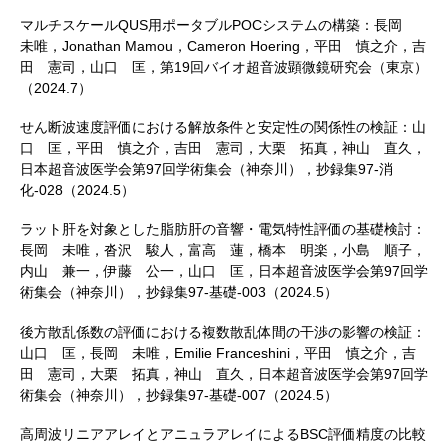
マルチスケールQUS用ポータブルPOCシステムの構築：長岡
未唯，Jonathan Mamou，Cameron Hoering，平田 慎之介，吉
田 憲司，山口 匡，第19回バイオ超音波顕微鏡研究会（東京）
（2024.7）
せん断波速度評価における解放条件と安定性の関係性の検証：山
口 匡，平田 慎之介，吉田 憲司，大栗 拓真，神山 直久，
日本超音波医学会第97回学術集会（神奈川），抄録集97-消
化-028（2024.5）
ラット肝を対象とした脂肪肝の音響・電気特性評価の基礎検討：
長岡 未唯，沓沢 駿人，富高 蓮，橋本 明楽，小島 順子，
内山 兼一，伊藤 公一，山口 匡，日本超音波医学会第97回学
術集会（神奈川），抄録集97-基礎-003（2024.5）
後方散乱係数の評価における複数散乱体間の干渉の影響の検証：
山口 匡，長岡 未唯，Emilie Franceshini，平田 慎之介，吉
田 憲司，大栗 拓真，神山 直久，日本超音波医学会第97回学
術集会（神奈川），抄録集97-基礎-007（2024.5）
高周波リニアアレイとアニュラアレイによるBSC評価精度の比較