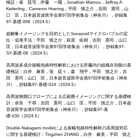
検証：崔 廷宅，伊藤 一陽，Jonathan Mamou，Jeffrey A.
Ketterling，Cameron Hoering，平田 慎之介，吉田 憲司，山
口 匡，日本超音波医学会第97回学術集会（神奈川），抄録集
97-基礎-008（2024.5）
超解像イメージングを目的としたSonazoidマイクロバブルの定
位・追尾手法：平田 慎之介，萩原 佑樹，吉田 憲司，山口
匡，日本超音波医学会第97回学術集会（神奈川），抄録集97-
SY-基礎-08（2024.5）
高周波多成分振幅包絡特性解析における肝臓内の組織弁別能の基
礎検証：白井 麻美，張 廷々，森 翔平，平田 慎之介，吉
田 憲司，山口 匡，日本超音波医学会第97回学術集会（神奈
川），抄録集97-基礎-024（2024.5）
高周波狭開口プローブによる広範囲イメージングに関する基礎検
討：奈良 千尋，吉田 憲司，山口 匡，平田 慎之介，日本超
音波医学会第97回学術集会（神奈川），抄録集97-基
礎-030（2024.5）
Double-Nakagami modelによる振幅包絡特性解析の高周波対応
に関する基礎検討：Tingzhen ZHANG，白井 麻美，平田 慎之