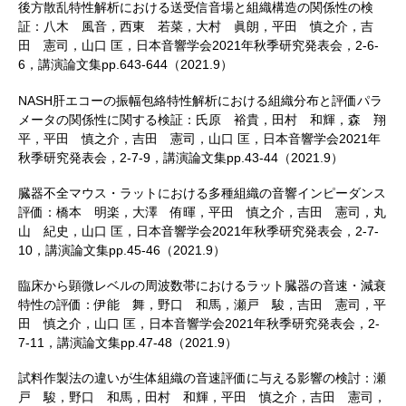
後方散乱特性解析における送受信音場と組織構造の関係性の検
証：八木 風音，西東 若菜，大村 眞朗，平田 慎之介，吉
田 憲司，山口 匡，日本音響学会2021年秋季研究発表会，2-6-
6，講演論文集pp.643-644（2021.9）
NASH肝エコーの振幅包絡特性解析における組織分布と評価パラ
メータの関係性に関する検証：氏原 裕貴，田村 和輝，森 翔
平，平田 慎之介，吉田 憲司，山口 匡，日本音響学会2021年
秋季研究発表会，2-7-9，講演論文集pp.43-44（2021.9）
臓器不全マウス・ラットにおける多種組織の音響インピーダンス
評価：橋本 明楽，大澤 侑暉，平田 慎之介，吉田 憲司，丸
山 紀史，山口 匡，日本音響学会2021年秋季研究発表会，2-7-
10，講演論文集pp.45-46（2021.9）
臨床から顕微レベルの周波数帯におけるラット臓器の音速・減衰
特性の評価：伊能 舞，野口 和馬，瀬戸 駿，吉田 憲司，平
田 慎之介，山口 匡，日本音響学会2021年秋季研究発表会，2-
7-11，講演論文集pp.47-48（2021.9）
試料作製法の違いが生体組織の音速評価に与える影響の検討：瀬
戸 駿，野口 和馬，田村 和輝，平田 慎之介，吉田 憲司，