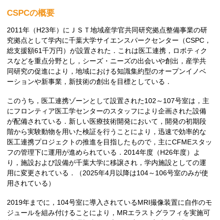
CSPCの概要
2011年（H23年）にＪＳＴ地域産学官共同研究拠点整備事業の研
究拠点として学内に千葉大学サイエンスパークセンター（CSPC，
総支援額61千万円）が設置された．これは医工連携，ロボティク
スなどを重点分野とし，シーズ・ニーズの出会いや創出，産学共
同研究の促進により，地域における知識集約型のオープンイノベ
ーションや新事業，新技術の創出を目標としている．
このうち，医工連携ゾーンとして設置された102～107号室は，主
にフロンティア医工学センターのスタッフにより企画された設備
が配備されている．新しい医療技術開発において，開発の初期段
階から実験動物を用いた検証を行うことにより，迅速で効率的な
医工連携プロジェクトの推進を目指したもので，主にCFMEスタッ
フの管理下に運用が進められている．2014年度（H26年度）よ
り，施設および設備が千葉大学に移譲され，学内施設としての運
用に変更されている．（2025年4月以降は104～106号室のみが使
用されている）
2019年までに，104号室に導入されているMRI撮像装置に自作のモ
ジュールを組み付けることにより，MRエラストグラフィを実施可