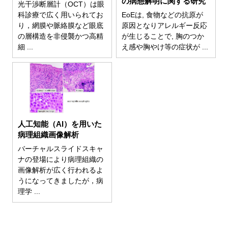
の病態解明に関する研究
光干渉断層計（OCT）は眼
科診療で広く用いられてお
EoEは, 食物などの抗原が
り，網膜や脈絡膜など眼底
原因となりアレルギー反応
の層構造を非侵襲かつ高精
が生じることで, 胸のつか
細 ...
え感や胸やけ等の症状が ...
人工知能（AI）を用いた
病理組織画像解析
バーチャルスライドスキャ
ナの登場により病理組織の
画像解析が広く行われるよ
うになってきましたが，病
理学 ...