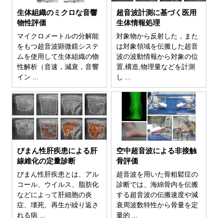
生体組織のミクロな音響
超音波計測に基づく医用
物性評価
生体情報処理
マイクロメートルの分解能
対象物から反射した，また
をもつ超音波顕微鏡システ
は対象領域を伝搬した超音
ムを使用して生体組織の物
波の波動情報から対象の位
性解析（音速，減衰，音響
置,構造,物理量などを計測
イン ...
し ...
びまん性肝疾患による肝
空中超音波による非接触
線維化の定量診断
骨評価
びまん性肝疾患とは、アル
超音波を用いた骨粗鬆症の
コール、ウイルス、脂肪化
診断では、海綿骨内を伝搬
などによって肝細胞の炎
する超音波の伝搬速度や減
症、壊死、再生が繰り返さ
衰周波数特性から骨量を定
れる病 ...
量的 ...