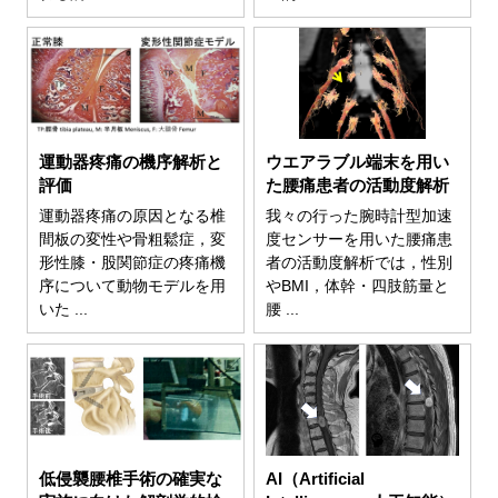
運動器疼痛の機序解析と
ウエアラブル端末を用い
評価
た腰痛患者の活動度解析
運動器疼痛の原因となる椎
我々の行った腕時計型加速
間板の変性や骨粗鬆症，変
度センサーを用いた腰痛患
形性膝・股関節症の疼痛機
者の活動度解析では，性別
序について動物モデルを用
やBMI，体幹・四肢筋量と
いた ...
腰 ...
低侵襲腰椎手術の確実な
AI（Artificial