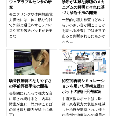
ウェアラブルセンサの研
診断が困難な難聴のメカ
究
ニズムの解明とそれに基
づく診断手法の開発
モニタリングや体内無線電
力伝送には，体に貼り付け
一般的な聴力検査（どれく
て外部と通信をするデバイ
らい小さい音が聞こえるか
スや電力伝送パッドが必要
を調べる検査）では正常で
とな ...
あると判断されるにもかか
わら ...
騒音性難聴のなりやすさ
術空間再現シミュレーシ
の事前評価手法の開発
ョンを用いた手術支援ロ
ボットの設計手法構築
長期間にわたって強大な音
に曝され続けると，内耳に
手術支援ロボットは，医
障害が生じ，聴力やことば
師・患者双方の負担を軽減
の聞き取り能力が徐々に低
した治療が期待され，様々
下し ...
な症例の治療法への適用が