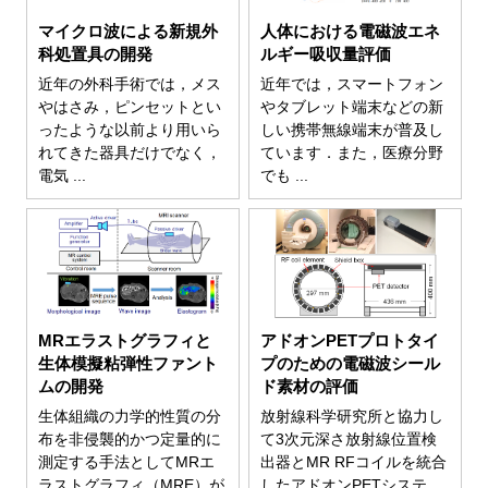
マイクロ波による新規外
人体における電磁波エネ
科処置具の開発
ルギー吸収量評価
近年の外科手術では，メス
近年では，スマートフォン
やはさみ，ピンセットとい
やタブレット端末などの新
ったような以前より用いら
しい携帯無線端末が普及し
れてきた器具だけでなく，
ています．また，医療分野
電気 ...
でも ...
MRエラストグラフィと
アドオンPETプロトタイ
生体模擬粘弾性ファント
プのための電磁波シール
ムの開発
ド素材の評価
生体組織の力学的性質の分
放射線科学研究所と協力し
布を非侵襲的かつ定量的に
て3次元深さ放射線位置検
測定する手法としてMRエ
出器とMR RFコイルを統合
ラストグラフィ（MRE）が
したアドオンPETシステ ...