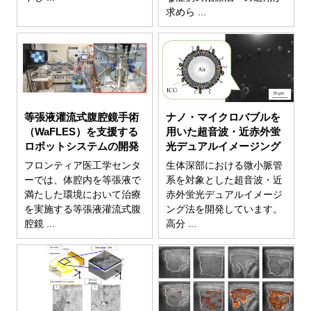
求めら ...
等張液灌流式腹腔鏡手術
ナノ・マイクロバブルを
（WaFLES）を支援する
用いた超音波・近赤外蛍
ロボットシステムの開発
光デュアルイメージング
フロンティア医工学センタ
生体深部における微小脈管
ーでは、体腔内を等張液で
系を対象とした超音波・近
満たした環境において治療
赤外蛍光デュアルイメージ
を実施する等張液灌流式腹
ング法を開発しています。
腔鏡 ...
高分 ...