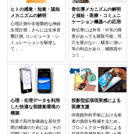
ヒトの感覚・知覚・認知
骨伝導メカニズムの解明
メカニズムの解明
と福祉・医療・コミュニ
ケーション機器への応用
心理計測や非侵襲的な神経
生理計測，さらには生体音
骨伝導には外耳・中耳の障
響計測, コンピュータ・シ
害があっても聴取可能，耳
ミュレーションを駆使し
穴を塞がない，騒音に強い
て， ...
等の利点があり，補聴器や
コミ ...
心理・生理データを利用
投影型拡張現実感による
した快適な視聴覚環境の
医療支援
構築
内視鏡外科手術における術
快適で高付加価値な居住空
者の負担を軽減するため，
間の構築のためには，その
プロジェクター投影による
空間に対してヒトが持つ印
拡張現実感技術を用いた医