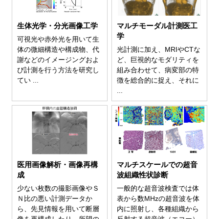
生体光学・分光画像工学
マルチモーダル計測医工
学
可視光や赤外光を用いて生
体の微細構造や構成物、代
光計測に加え、MRIやCTな
謝などのイメージングおよ
ど、巨視的なモダリティを
び計測を行う方法を研究し
組み合わせて、病変部の特
てい ...
徴を総合的に捉え、それに
...
医用画像解析・画像再構
マルチスケールでの超音
成
波組織性状診断
少ない枚数の撮影画像やＳ
一般的な超音波検査では体
Ｎ比の悪い計測データか
表から数MHzの超音波を体
ら、先見情報を用いて断層
内に照射し、各種組織から