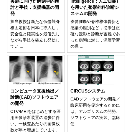
実施に向けた解剖学的検
Intelligence：人工知能）
討と手技，支援機器の開
を用いた整形外科診断シ
発
ステムの開発
担当教授は新たな低侵襲脊
脊髄腫瘍や脊椎椎体骨折と
椎固定術を日本に導入し，
感染の鑑別など，従来は正
安全性と確実性を最優先し
確な読影と診断が困難であ
ながら手技を確立し発信し
った病態に対し，深層学習
てい ...
の導 ...
コンピュータ支援検出／
CIRCUSシステム
診断(CAD)ソフトウェア
CADソフトウェアの開発／
の開発
臨床応用を促進するために
CTやMRIをはじめとする医
は、アルゴリズムの開発、
用画像診断装置の進歩に伴
ソフトウェアの実装、臨床
い、一検査あたりの画像枚
使 ...
数が年々増加しています。