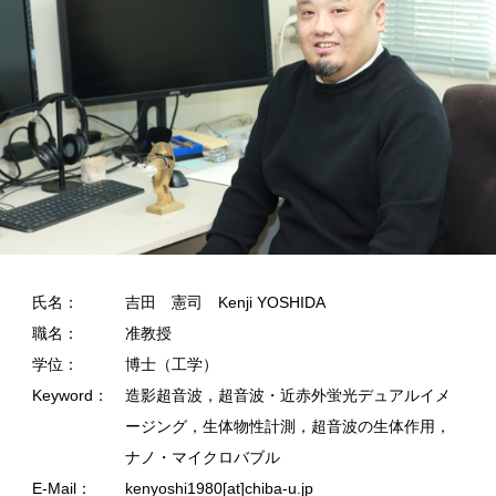
氏名：
吉田 憲司 Kenji YOSHIDA
職名：
准教授
学位：
博士（工学）
Keyword：
造影超音波，超音波・近赤外蛍光デュアルイメ
ージング，生体物性計測，超音波の生体作用，
ナノ・マイクロバブル
E-Mail：
kenyoshi1980[at]chiba-u.jp