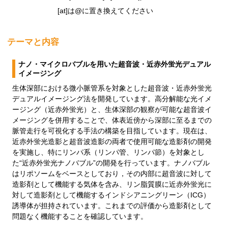
[at]は@に置き換えてください
テーマと内容
ナノ・マイクロバブルを用いた超音波・近赤外蛍光デュアル
イメージング
生体深部における微小脈管系を対象とした超音波・近赤外蛍光
デュアルイメージング法を開発しています。高分解能な光イメ
ージング（近赤外蛍光）と、生体深部の観察が可能な超音波イ
メージングを併用することで、体表近傍から深部に至るまでの
脈管走行を可視化する手法の構築を目指しています。現在は、
近赤外蛍光造影と超音波造影の両者で使用可能な造影剤の開発
を実施し、特にリンパ系（リンパ管、リンパ節）を対象とし
た“近赤外蛍光ナノバブル”の開発を行っています。ナノバブル
はリポソームをベースとしており，その内部に超音波に対して
造影剤として機能する気体を含み、リン脂質膜に近赤外蛍光に
対して造影剤として機能するインドシアニングリーン（ICG）
誘導体が担持されています。これまでの評価から造影剤として
問題なく機能することを確認しています。