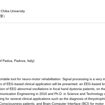
 Chiba University
議室）
n
of Padua, Padova, Italy)
rtable tool for neuro-motor rehabilitation. Signal processing is a very
les of EEG-based clinical application will be presented: an EEG-based b
ation of EEG abnormal oscillations in focal hand dystonia patients, on 
munication Engineering in 2010 and Ph.D. in Science and Technology of
 for several clinical applications such as the diagnosis of Amyotrophi
Consciousness patients, and Brain-Computer Interface (BCI) for motor re