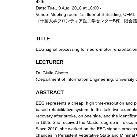
42th
Date: Tue., 9 Aug. 2016 at 16:00 -
Venue: Meeting room, 1st floor of B Building, CFME,
（千葉大学フロンティア医工学センターB棟１階会
TITLE
EEG signal processing for neuro-motor rehabilitatio
LECTURER
Dr. Giulia Cisotto
(Department of Information Engineering, University 
ABSTRACT
EEG represents a cheap, high time-resolution and po
based rehabilitative system. In this talk, two examp
recovery after stroke, on one side, and the identific
in 1985. She received the Master degree in Telecom
Since 2010, she worked on the EEG signals processing
changes in Persistent Vegetative State and Minimal 