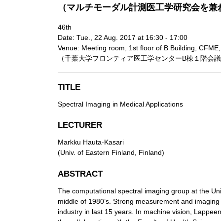
（マルチモーダル計測医工学研究会を兼
46th
Date: Tue., 22 Aug. 2017 at 16:30 - 17:00
Venue: Meeting room, 1st floor of B Building, CFME,
（千葉大学フロンティア医工学センターB棟１階会
TITLE
Spectral Imaging in Medical Applications
LECTURER
Markku Hauta-Kasari
(Univ. of Eastern Finland, Finland)
ABSTRACT
The computational spectral imaging group at the Uni
middle of 1980’s. Strong measurement and imaging 
industry in last 15 years. In machine vision, Lappee