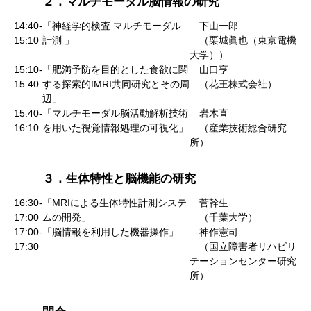
２．マルチモーダル脳情報の研究
14:40-
「神経学的検査 マルチモーダル
下山一郎
15:10
計測 」
（栗城眞也（東京電機
大学））
15:10-
「肥満予防を目的とした食欲に関
山口亨
15:40
する探索的fMRI共同研究とその周
（花王株式会社）
辺」
15:40-
「マルチモーダル脳活動解析技術
岩木直
16:10
を用いた視覚情報処理の可視化」
（産業技術総合研究
所）
３．生体特性と脳機能の研究
16:30-
「MRIによる生体特性計測システ
菅幹生
17:00
ムの開発」
（千葉大学）
17:00-
「脳情報を利用した機器操作」
神作憲司
17:30
（国立障害者リハビリ
テーションセンター研究
所）