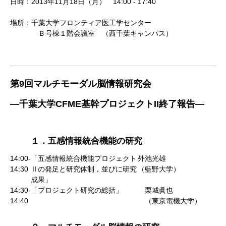
日時：2013年11月18日（月） 14:00 - 17:40
場所：千葉大学フロンティア医工学センター
Ｂ号棟１階会議室 （西千葉キャンパス）
第9回マルチモーダル脳情報研究会
―千葉大学CFME基幹プロジェクトII終了報告―
１．五感情報統合機能の研究
14:00-
「五感情報統合機能プロジェクト
外池光雄
14:30
Ⅱの発足と研究体制，並びに研究
（藍野大学）
成果」
14:30-
「プロジェクト研究の総括」
栗城眞也
14:40
（東京電機大学）