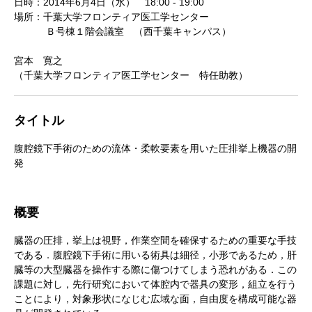
日時：2014年6月4日（水） 18:00 - 19:00
場所：千葉大学フロンティア医工学センター
Ｂ号棟１階会議室 （西千葉キャンパス）
宮本 寛之
（千葉大学フロンティア医工学センター 特任助教）
タイトル
腹腔鏡下手術のための流体・柔軟要素を用いた圧排挙上機器の開
発
概要
臓器の圧排，挙上は視野，作業空間を確保するための重要な手技
である．腹腔鏡下手術に用いる術具は細径，小形であるため，肝
臓等の大型臓器を操作する際に傷つけてしまう恐れがある．この
課題に対し，先行研究において体腔内で器具の変形，組立を行う
ことにより，対象形状になじむ広域な面，自由度を構成可能な器