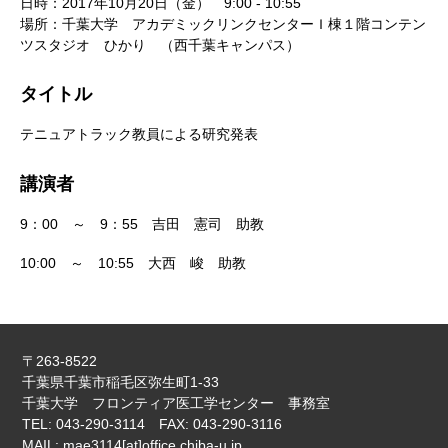
日時：2017年10月20日（金） 9:00 - 10:55
場所：千葉大学 アカデミックリンクセンターＩ棟１階コンテン
ツスタジオ ひかり （西千葉キャンパス）
タイトル
テニュアトラック教員による研究発表
講演者
9：00 ～ 9：55 吉田 憲司 助教
10:00 ～ 10:55 大西 峻 助教
〒263-8522
千葉県千葉市稲毛区弥生町1-33
千葉大学 フロンティア医工学センター 事務室
TEL: 043-290-3114 FAX: 043-290-3116
MAIL: mae3114[at]office.chiba-u.jp