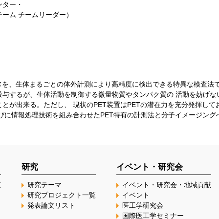
ンター・
ーム チームリーダー）
常を、生体まるごとの体外計測により高精度に検出できる特異な検査法
投与するが、生体活動を制御する微量物質やタンパク質の 活動を妨げな
とが出来る。ただし、 現状のPET装置はPETの潜在力を充分発揮し
びに情報処理技術を組み合わせたPET特有の計測法と分子イメージング
研究
イベント・研究会
覧
研究テーマ
イベント・研究会・地域貢献
研究プロジェクト一覧
イベント
発表論文リスト
医工学研究会
国際医工学セミナー