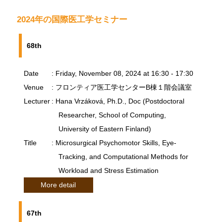
2024年の国際医工学セミナー
68th
Date
: Friday, November 08, 2024 at 16:30 - 17:30
Venue
: フロンティア医工学センターB棟１階会議室
Lecturer
: Hana Vrzáková, Ph.D., Doc (Postdoctoral
Researcher, School of Computing,
University of Eastern Finland)
Title
: Microsurgical Psychomotor Skills, Eye-
Tracking, and Computational Methods for
Workload and Stress Estimation
More detail
67th