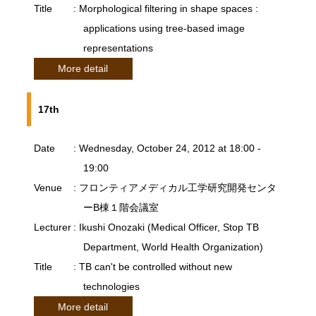
Title
: Morphological filtering in shape spaces :
applications using tree-based image
representations
More detail
17th
Date
: Wednesday, October 24, 2012 at 18:00 -
19:00
Venue
: フロンティアメディカル工学研究開発センタ
ーB棟１階会議室
Lecturer
: Ikushi Onozaki (Medical Officer, Stop TB
Department, World Health Organization)
Title
: TB can't be controlled without new
technologies
More detail