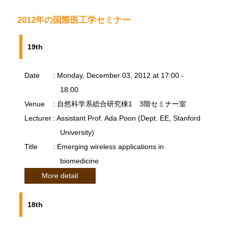
2012年の国際医工学セミナー
19th
Date
: Monday, December 03, 2012 at 17:00 -
18:00
Venue
: 自然科学系総合研究棟1 3階セミナー室
Lecturer
: Assistant Prof. Ada Poon (Dept. EE, Stanford
University)
Title
: Emerging wireless applications in
biomedicine
More detail
18th