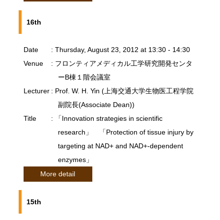
16th
Date
: Thursday, August 23, 2012 at 13:30 - 14:30
Venue
: フロンティアメディカル工学研究開発センタ
ーB棟１階会議室
Lecturer
: Prof. W. H. Yin (上海交通大学生物医工程学院
副院長(Associate Dean))
Title
: 「Innovation strategies in scientific
research」 「Protection of tissue injury by
targeting at NAD+ and NAD+-dependent
enzymes」
More detail
15th