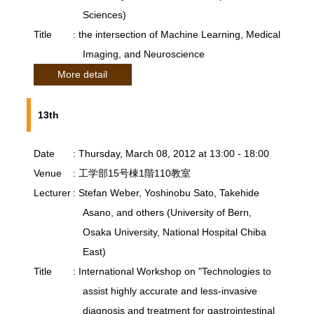
Sciences)
Title
: the intersection of Machine Learning, Medical
Imaging, and Neuroscience
More detail
13th
Date
: Thursday, March 08, 2012 at 13:00 - 18:00
Venue
: 工学部15号棟1階110教室
Lecturer
: Stefan Weber, Yoshinobu Sato, Takehide
Asano, and others (University of Bern,
Osaka University, National Hospital Chiba
East)
Title
: International Workshop on "Technologies to
assist highly accurate and less-invasive
diagnosis and treatment for gastrointestinal