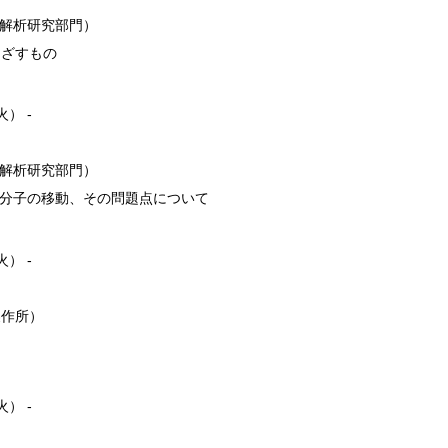
測解析研究部門）
めざすもの
火） -
測解析研究部門）
体分子の移動、その問題点について
火） -
製作所）
火） -