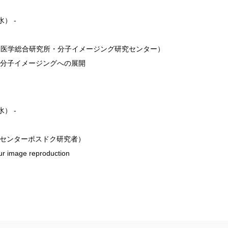
水） -
線医学総合研究所・分子イメージング研究センター）
と分子イメージングへの展開
水） -
ovic（センターポスドク研究者）
r image reproduction