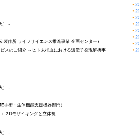
2
2
2
火） -
2
2
2
日立製作所 ライフサイエンス推進事業 企画センター）
2
ビスのご紹介 ～ヒト末梢血における遺伝子発現解析事
2
火） -
ME手術・生体機能支援機器部門）
：２Dモザイキングと立体視
火） -