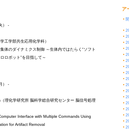
ア
火） -
2
2
大学工学部共生応用化学科）
2
2
集体のダイナミクス制御 ～生体内ではたらく“ソフト
2
ロロボット”を目指して～
2
2
2
2
月） -
2
2
2
rdjian（理化学研究所 脳科学総合研究センター 脳信号処理
2
2
2
omputer Interface with Multiple Commands Using
2
tion for Artifact Removal
2